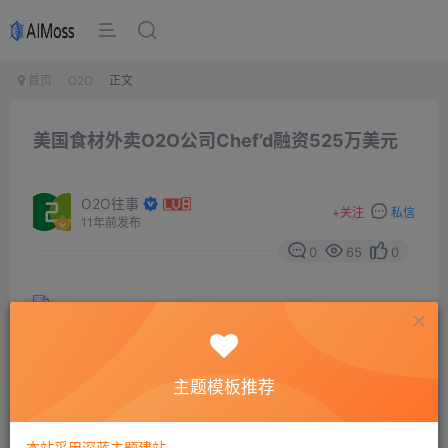
首页
O2O
正文
美国食材外卖O2O公司Chef’d融资525万美元
O2O往事
+
关注
私信
11年前发布
0
65
0
主题模板推荐
网2015年5月25日消息，美国食材外卖O2O网站Chef;d近
日宣布获得525万美元的融资。和传统的VC融资不同，
本站采用深蓝主题建站