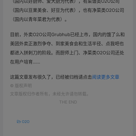
（国内以好厨师、爱大厨为代表），有菜谱类O2O公司
（国内以豆果美食、好豆为代表），也有净菜类O2O公司
（国内以青年菜君为代表）。
目前，外卖O2O公司Grubhub已经上市，国内的饿了么和
美团外卖正激烈争夺、到家美食会和生活半径、点我吧也
都进入拼刺刀的阶段。而厨师上门、净菜类O2O公司还处
在用户培育……
这篇文章发布很久了，已经被归档请点击
阅读更多文章
©
版权声明
文章版权归作者所有，未经允许请勿转载。
THE END
O2O