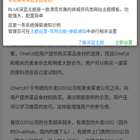
Chef;d的融资来源于众筹，这将使Chef;d在商业模式和自
BLUE深蓝主题是一款漂亮优雅的商城资讯类网站主题模板，功
主性上更加有灵活度。
能强大，配置简单
这是一条系统弹窗通知示例
Chef;d通过众筹的方式募集资金，但其中更重要的是通过
管理员可在
主题设置-常用功能-弹窗通知
中进行相关设置
众筹招募用户。当用户同时是股东时，其用户粘性可想而
了解深蓝主题
立即设置
知。传统的餐饮外卖O2O公司通过配送向用户售卖外卖套
餐，Chef;d给用户提供购买菜品食材的选择，而且Chef;d
和相关的美食杂志和明星大厨合作，用户可以购买一道菜
的原料然后自己尝试制作。
Chef;d介于传统的外卖O2O公司和美食菜谱公司之间，向
用户提供菜品食材的购买。通过明星厨师的示范，用户还
可以学习做菜的技巧，这样能增强用户的参与感。
餐饮O2O公司的分类越来越多，有典型的外卖O2O（国外
的GrubHub，国内的饿了么），有厨师上门类的O2O公司