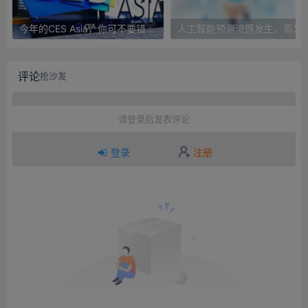
今年的CES Asia，你可不要错过这些自动驾驶看点
人工智能预测流感发生，高发季预测准确
评论
抢沙发
请登录后发表评论
登录
注册