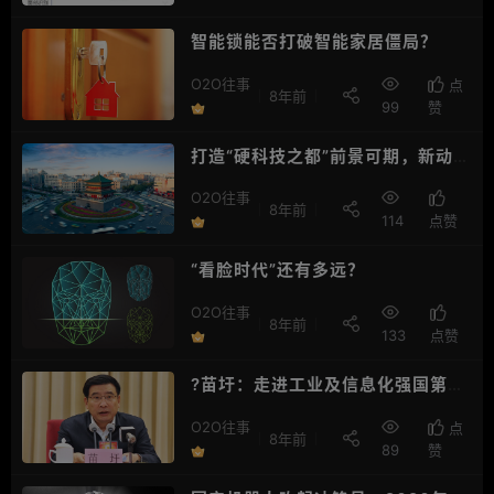
智能锁能否打破智能家居僵局？
O2O往事
点
8年前
99
赞
打造“硬科技之都”前景可期，新动能
推动西安产业创新与升级
O2O往事
8年前
114
点赞
“看脸时代”还有多远？
O2O往事
8年前
133
点赞
?苗圩：走进工业及信息化强国第一
方阵
O2O往事
点
8年前
89
赞