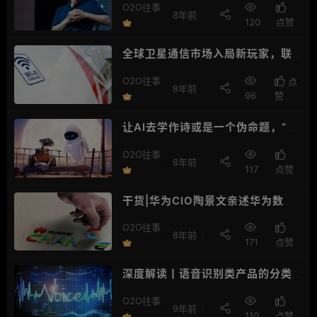
O2O往事
8年前
120
点赞
全球卫星通信市场入局新玩家，联
通航美将有大动作
O2O往事
点
8年前
96
赞
让AI去学作诗或是一个伪命题，“钱
途”坎坷该如何突破？
O2O往事
8年前
117
点赞
干货|华为CIO陶景文亲述华为数字
化变革与IT实践
O2O往事
8年前
171
点赞
深度解读丨语音识别类产品的分类
及应用场景
O2O往事
9年前
110
点赞