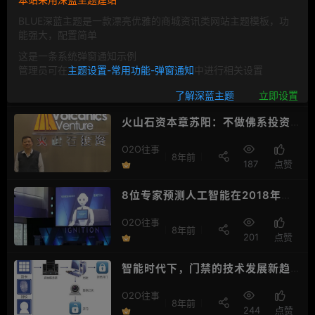
O2O往事
8年前
175
点赞
BLUE深蓝主题是一款漂亮优雅的商城资讯类网站主题模板，功
能强大，配置简单
“家电”二字被雪藏，美的将全面转型
这是一条系统弹窗通知示例
智能制造？
管理员可在
主题设置-常用功能-弹窗通知
中进行相关设置
O2O往事
8年前
211
点赞
了解深蓝主题
立即设置
火山石资本章苏阳：不做佛系投资
人，为企业价值战斗到底
O2O往事
8年前
187
点赞
8位专家预测人工智能在2018年对
我们的影响
O2O往事
8年前
201
点赞
智能时代下，门禁的技术发展新趋
势
O2O往事
8年前
244
点赞