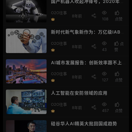
国产机器人吹起冲锋号，2020年国
产工业机器人产量达10万台
O2O往事
8年前
108
点赞
新时代新气象新作为：万亿级IAB产
业群将崛起在广州
O2O往事
点
8年前
43
赞
AI城市发展报告：创新效率跟不上
GDP增长，二线以下城市潜力巨大
O2O往事
8年前
127
点赞
人工智能在安防领域的应用
O2O往事
8年前
457
点赞
硅谷华人AI精英大批回国成趋势