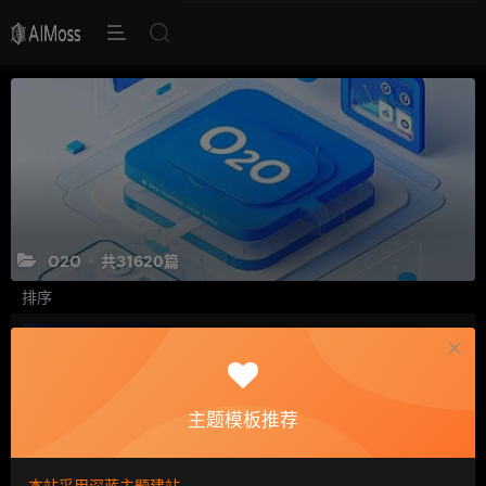
O2O
共31620篇
排序
安防创新百人会丨闻声即可识人，
虚拟诈骗的克星——声纹识别
O2O往事
8年前
324
点赞
主题模板推荐
张宏江博士：人工智能人才短缺是
世界性问题
本站采用深蓝主题建站