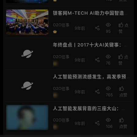
镁客网M-TECH AI助力中国智造产
业论坛告诉你AI是不是泡沫
O2O往事
点
9年前
95
赞
年终盘点丨2017十大AI关键事：大
跃进、挖掘机，AI行业很活泛
O2O往事
点
9年前
76
赞
人工智能预测流感发生，高发季预
测准确率可达到90%以上
O2O往事
9年前
765
点赞
人工智能发展背靠的三座大山：
人、技术、产品
O2O往事
9年前
106
点赞