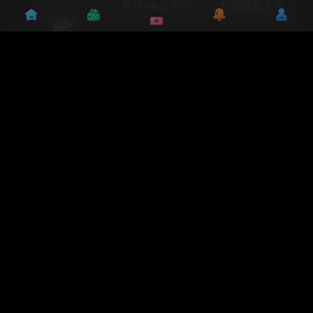
月付99元入门、1.2万张健身卡乐刻
如何借力双十二继续闹健身 “颠覆“
O2O往事
9年前
117
点赞
阅面科技赵京雷：人工智能的第一
波红利来自AI驱动下的终端设备升
O2O往事
点
级
9年前
84
赞
机器视觉行业的现状和未来
O2O往事
9年前
180
点赞
人工智能安防技术加速应用，如何
平衡效能与伦理？
O2O往事
9年前
104
点赞
产业链自动化与智能化大势倒逼传