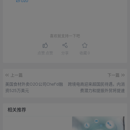
O2O
喜欢就支持一下吧
点赞
点赞
分享
收藏
0
上一篇
下一篇
美国食材外卖O2O公司Chef'd融
跨境电商迎来超国民待遇，内消
资525万美元
费潜力和提振外贸将提速
相关推荐