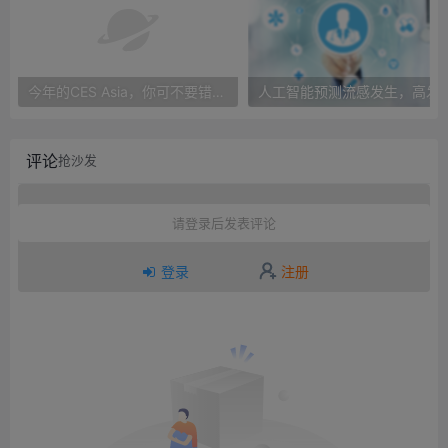
今年的CES Asia，你可不要错过这些自动驾驶看点
人工智能预测流感发生，高发季预测准确
评论
抢沙发
请登录后发表评论
登录
注册