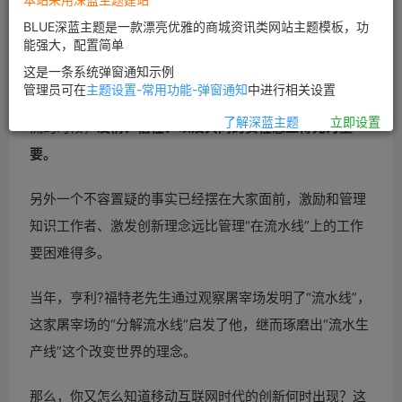
后给他一百块钱，或者让你老婆做顿好吃的，然后给几百
BLUE深蓝主题是一款漂亮优雅的商城资讯类网站主题模板，功
元钱。
能强大，配置简单
这是一条系统弹窗通知示例
人类的激情并非是金钱能够调动的，威望和领导力并非靠
管理员可在
主题设置-常用功能-弹窗通知
中进行相关设置
指令可以建立，特别是越来越多的80后、90后成为企业主
了解深蓝主题
立即设置
流的时候，
友情、信任、以及共同的责任感显得尤为重
要。
另外一个不容置疑的事实已经摆在大家面前，激励和管理
知识工作者、激发创新理念远比管理“在流水线”上的工作
要困难得多。
当年，亨利?福特老先生通过观察屠宰场发明了“流水线”，
这家屠宰场的“分解流水线”启发了他，继而琢磨出“流水生
产线”这个改变世界的理念。
那么，你又怎么知道移动互联网时代的创新何时出现？这