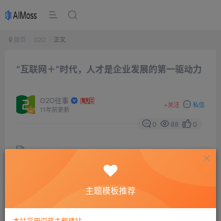
首页
O2O
正文
“互联网＋”时代，人才是企业发展的第一驱动力
O2O往事
+
关注
私信
11年前更新
0
88
0
很多实践经验，以及很多研究成果已经告诉我们，如果单
主题模板推荐
单凭借多给几块钱的工资，根本没有办法让现在的员工去
释放激情。你可以试试看，让你最好的朋友跑一趟腿，然
本站采用深蓝主题建站