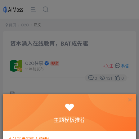
首页
O2O
正文
资本涌入在线教育，BAT成先驱
O2O往事
+
关注
私信
11年前发布
0
131
0
日前，淘宝教育总监房卉林对南方日报记者透露，要打造
主题模板推荐
生态平台，在未来一年时间里基于淘宝大数据帮助1万家传
统线下教育机构向线上转型。
本站采用深蓝主题建站