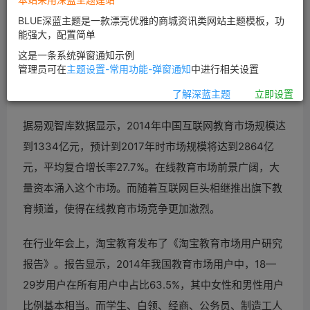
而最近，腾讯精品课也联手贵学教育，推出免费四六级英
BLUE深蓝主题是一款漂亮优雅的商城资讯类网站主题模板，功
能强大，配置简单
语在线辅导课程。一个专注做生态平台，一个从优质产品
这是一条系统弹窗通知示例
入手，BAT正在以不同形式加码布局“互联网+教育”。
管理员可在
主题设置-常用功能-弹窗通知
中进行相关设置
资本涌入在线教育
了解深蓝主题
立即设置
据易观智库数据显示，2014年中国互联网教育市场规模达
到1334亿元，预计到2017年时市场规模将达到2864亿
元，平均复合增长率27.7%。在线教育市场前景广阔，大
量资本涌入这个市场。而随着互联网巨头相继推出旗下教
育频道，使得在线教育市场竞争更加激烈。
在行业年会上，淘宝教育发布了《淘宝教育市场用户研究
报告》。报告显示，2014年我国教育市场用户中，18—
29岁用户在所有用户中占比63.5%，其中女性和男性用户
比例基本相当。而学生、白领、经商、公务员、制造工人