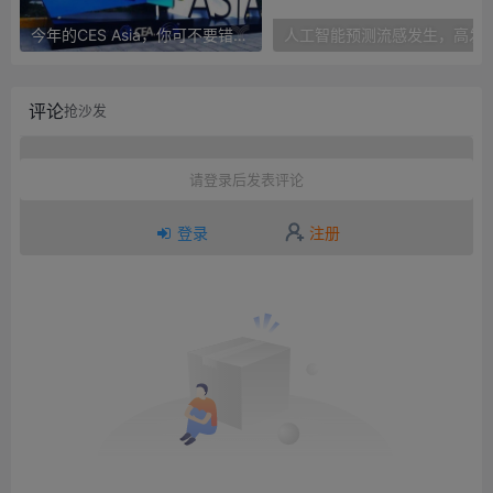
今年的CES Asia，你可不要错过这些自动驾驶看点
人工智能预测流感发生，高发季预测准确
评论
抢沙发
请登录后发表评论
登录
注册