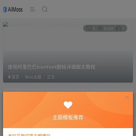
3
6398
1
使用阿里巴巴Iconfont图标详细图文教程
首页
Blue主题
正文
AiMoss
+
关注
私信
1年前更新
主题模板推荐
付费阅读
已售 1
本站采用深蓝主题建站