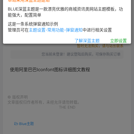
使用阿里巴巴Iconfont图标详细图文教程
BLUE深蓝主题是一款漂亮优雅的商城资讯类网站主题模板，功
此内容为付费阅读，请付费后查看
能强大，配置简单
100
这是一条系统弹窗通知示例
￥
管理员可在
主题设置-常用功能-弹窗通知
中进行相关设置
90
80
黄金会员
￥
钻石会员
￥
了解深蓝主题
立即设置
暂时无法购买，请与站长联系
您当前未登录！建议登陆后购买，可保存购买订单
使用阿里巴巴Iconfont图标详细图文教程
©
版权声明
文章版权归作者所有，未经允许请勿转载。
THE END
Blue主题