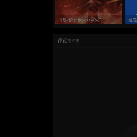
《哪吒2》很火非常火
这是
评论
抢沙发