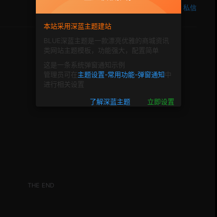
+
关注
私信
本站采用深蓝主题建站
BLUE深蓝主题是一款漂亮优雅的商城资讯
类网站主题模板，功能强大，配置简单
这是一条系统弹窗通知示例
管理员可在
主题设置-常用功能-弹窗通知
中
进行相关设置
了解深蓝主题
立即设置
。
THE END