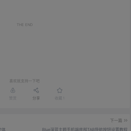
。
THE END
喜欢就支持一下吧
赞赏
分享
收藏
1
下一篇
字体
Blue深蓝主题手机端底部TAB导航按钮设置教程