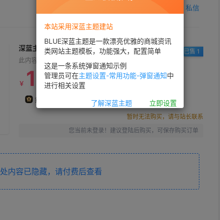
+
关注
私信
本站采用深蓝主题建站
BLUE深蓝主题是一款漂亮优雅的商城资讯
深蓝主题占位编辑
类网站主题模板，功能强大，配置简单
已售 1
此内容为付费阅读，请付费后查看
这是一条系统弹窗通知示例
100
管理员可在
主题设置-常用功能-弹窗通知
中
￥
进行相关设置
90
80
黄金会员
￥
钻石会员
￥
了解深蓝主题
立即设置
暂时无法购买，请与站长联系
您当前未登录！建议登陆后购买，可保存购买订单
处内容已隐藏，请付费后查看