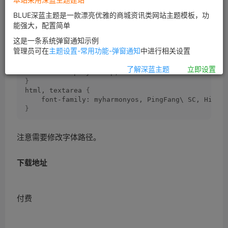
后将字体上传到博客的指定目录，再加入以下 css 代码即
BLUE深蓝主题是一款漂亮优雅的商城资讯类网站主题模板，功
可。
能强大，配置简单
这是一条系统弹窗通知示例
@font-face 
{
管理员可在
主题设置-常用功能-弹窗通知
中进行相关设置
    font-family: 
"myharmonyos"
;
    src: 
url
(
'/wp-content/themes/.../font/Harmony
了解深蓝主题
立即设置
    font-display: swap;
}
html, textarea 
{
    font-family: myharmonyos, PingFang\ SC, Hirag
}
注意需要修改字体路径。
下载地址
付费