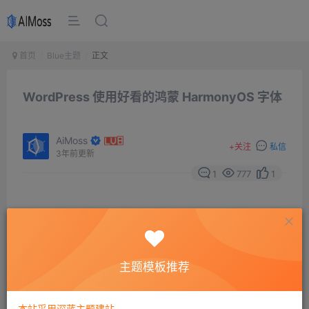
首页
Blue主题
正文
WordPress 使用好看的鸿蒙 HarmonyOS 字体
AiMoss
+
关注
私信
3年前更新
1
777
1
不得不说，HarmonyOS
字体
是真的挺好看的，但是
Corepress 主题自带的鸿蒙字体确实有点大，阿蛮君看了
一下有 4M 以上，这对于博客来说不是很好的选择。
主题模板推荐
后来在其他地方找到一款 1M 以下的鸿蒙字体，下载后然
本站采用深蓝主题建站