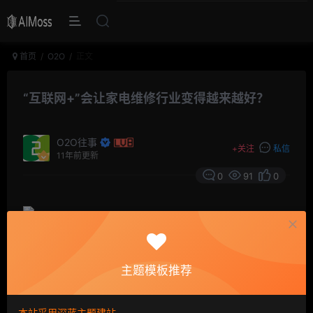
首页
O2O
正文
“互联网+”会让家电维修行业变得越来越好？
O2O往事
+
关注
私信
11年前更新
0
91
0
主题模板推荐
先说两句
家电维修，多年来一直为大众所诟病。一方面贵重的家电
本站采用深蓝主题建站