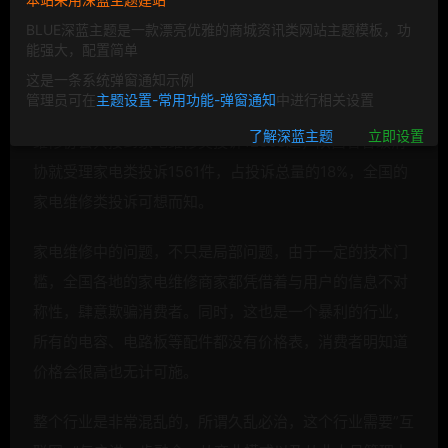
坏了不得不维修以继续使用，另一方面几乎每一个找人上
BLUE深蓝主题是一款漂亮优雅的商城资讯类网站主题模板，功
能强大，配置简单
门做家电维修的人都有过被“宰“的经历。2015年的3.15数
这是一条系统弹窗通知示例
据统计，家电维修类的投资仍旧是居高不下的，甚至不低
管理员可在
主题设置-常用功能-弹窗通知
中进行相关设置
于假冒伪劣产品。相关数据，仅2014年，江苏省家用电器
了解深蓝主题
立即设置
维修协会共接到家电维修类投诉12508起，陕西省各级消
协就受理家电类投诉1561件，占投诉总量的18%，全国的
家电维修类投诉可想而知。
家电维修中的问题，不只是局部问题，由于一定的技术门
槛，全国各地的家电维修商家都凭借着与用户的信息不对
称性，肆意欺骗消费者。同时，这也是一个暴利的行业，
所有的电容、电路板等配件都没有价格表，消费者明知道
价格会很高也无计可施。
整个行业是非常混乱的，所谓久乱必治，这个行业需要”互