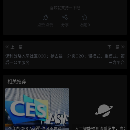
喜欢就支持一下吧
点赞
点赞
分享
收藏
0
上一篇
下一篇
保利战略入局社区O2O：抢占最
外卖O2O：轻模式、重模式、第
后一公里服务
三方平台
相关推荐
今年的CES Asia，你可不要错过这些自动驾驶看点
人工智能预测流感发生，高发季预测准确