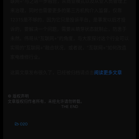
联网+”与之进一步融合，从商业模式以及从业人员管理上
来治理，同时也需要更多的第三方机构介入监督，仅靠
12315是不够的，因为它只是投诉平台，是事发以后才投
诉的，要解决一个问题，需要从萌芽状态就制止，防患于
未然。伟哥从”互联网+”的角度，与大家探讨这个行业可以
实现的”互联网+”融合状况，或者说，”互联网+”如何改造
家电维修行业。
这篇文章发布很久了，已经被归档请点击
阅读更多文章
©
版权声明
文章版权归作者所有，未经允许请勿转载。
THE END
O2O