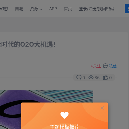
幻想
商城
资源
APP
首页
登录/注册/找回密码
时代的O2O大机遇！
+
关注
私信
0
86
0
主题模板推荐