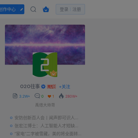
创作中心
登录
注册
O2O往事
+
关注
3.2W+
0
1
280W+
禹煊大帅哥
安防创新百人会丨闻声即可识人，虚拟诈骗的克星——声纹识别
张宏江博士：人工智能人才短缺是世界性问题
“家电”二字被雪藏，美的将全面转型智能制造？