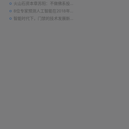
火山石资本章苏阳：不做佛系投资人，为企业价值战斗到底
8位专家预测人工智能在2018年对我们的影响
智能时代下，门禁的技术发展新趋势