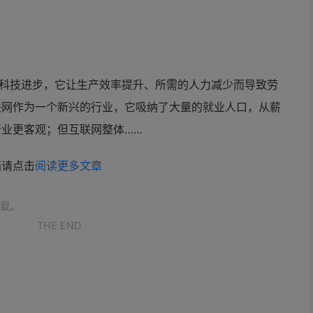
的科技进步，它让生产效率提升、所需的人力减少而导致劳
联网作为一个新兴的行业，它吸纳了大量的就业人口，从薪
业更客观；但互联网整体……
档请点击
阅读更多文章
载。
THE END