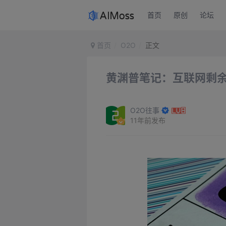
首页
原创
论坛
首页
O2O
正文
黄渊普笔记：互联网剩余
O2O往事
11年前发布