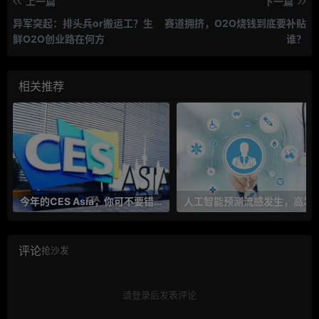
上一篇
下一篇
异军突起：排头兵or搬运工？生
赛道拥挤，O2O烧钱到底要补贴
鲜O2O创业路在何方
谁？
相关推荐
今年的CES Asia，你可不要错过这些自动驾驶看点
人工智能预测流感发生，高发季预测准确率
评论
抢沙发
请登录后发表评论