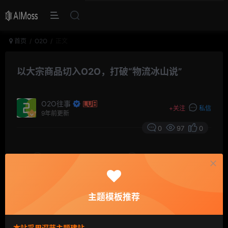
首页
O2O
正文
以大宗商品切入O2O，打破“物流冰山说”
O2O往事
+
关注
私信
9年前更新
0
97
0
摘要
①从大宗入口，公水联运；②有货不怕没车，车货
匹配的核心在于货物；③将企业和司机直接对接能够降低
运输成本，同时有线下资源的物流公司更具优势；④大宗
主题模板推荐
物流面向B端，货源更为稳定，但不意味着其他切口没有
机会。
本站采用深蓝主题建站