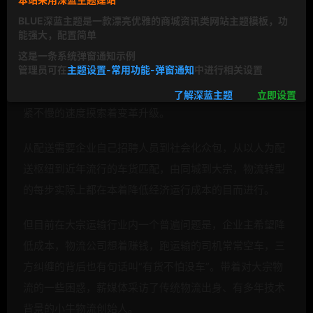
BLUE深蓝主题是一款漂亮优雅的商城资讯类网站主题模板，功
在过去一周，就有蓝犀牛、运东西、货车帮等几家货运公
能强大，配置简单
司完成了以亿元计数的融资；2015年7月3日，德邦物流
这是一条系统弹窗通知示例
管理员可在
主题设置-常用功能-弹窗通知
中进行相关设置
在发布的招股书中显示德邦拟在上海证券交易所上市。大
家都在叫嚷着资本寒冬和拿钱快跑的时候，物流行业以不
了解深蓝主题
立即设置
紧不慢的速度摸索着变革升级。
从配送需要企业自己招聘人员到社会化众包，从以人为配
送枢纽到近年流行的车货匹配，由同城到大宗，物流转型
的每步实际上都在本着降低经济运行成本的目而进行。
但目前在大宗运输行业内一个普遍问题是，企业主希望降
低成本，物流公司想着赚钱，跑运输的司机常常空车，三
方纠缠的背后也有句话叫“有货不怕没车”。带着对大宗物
流的一些困惑，薪媒体采访了传统物流出身、有多年技术
背景的小牛物流创始人。