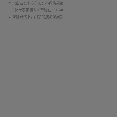
火山石资本章苏阳：不做佛系投资人，为企业价值战斗到底
8位专家预测人工智能在2018年对我们的影响
智能时代下，门禁的技术发展新趋势