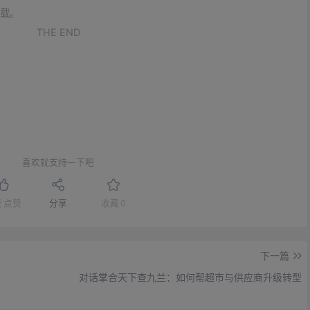
载。
THE END
喜欢就支持一下吧
赞
点赞
分享
收藏
0
下一篇
对话掌合天下查九兰：如何帮超市与供应商升级转型