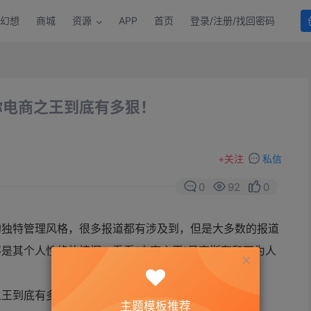
幻想
商城
资源
APP
首页
登录/注册/找回密码
你电商之王到底有多狠！
+
关注
私信
0
92
0
的独特管理风格，很多报道都有涉及到，但是大多数的报道
是其个人性格的挖掘。看看“电商之王”贝索斯有和不为人
主题模板推荐