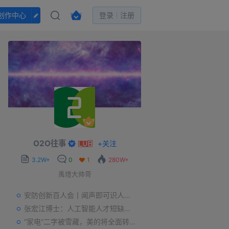
创作中心
登录
注册
O2O往事
+
关注
3.2W+
0
1
280W+
禹煊大帅哥
安防创新百人会丨闻声即可识人，虚拟诈骗的克星——声纹识别
张宏江博士：人工智能人才短缺是世界性问题
“家电”二字被雪藏，美的将全面转型智能制造？