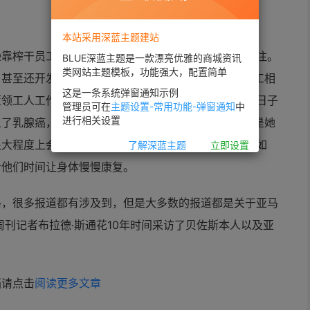
本站采用深蓝主题建站
逊靠榨干员工改变世界》的文章，引起了公众的广泛关注。
BLUE深蓝主题是一款漂亮优雅的商城资讯
类网站主题模板，功能强大，配置简单
甚至还开发出“即时反馈平台”这样奇葩的工具鼓励员工相
这是一条系统弹窗通知示例
蓝领工人工作辛苦的工作环境，其实，亚马逊的白领们日子
管理员可在
主题设置-常用功能-弹窗通知
中
进行相关设置
了乳腺癌，却被公司告知“你有被解雇的危险”。理由是她
很大程度上会影响她完成工作目标。其他的员工也大抵如
了解深蓝主题
立即设置
给他们时间让身体慢慢康复。
格，很多报道都有涉及到，但是大多数的报道都是关于亚马
周刊记者布拉德·斯通花10年时间采访了贝佐斯本人以及亚
档请点击
阅读更多文章