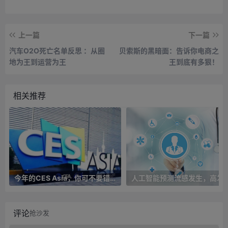
上一篇
下一篇
汽车O2O死亡名单反思 ：从圈
贝索斯的黑暗面：告诉你电商之
地为王到运营为王
王到底有多狠！
相关推荐
今年的CES Asia，你可不要错过这些自动驾驶看点
人工智能预测流感发生，高发季预测准确率
评论
抢沙发