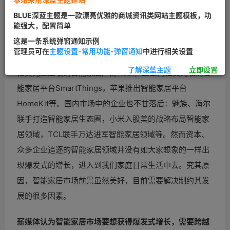
BLUE深蓝主题是一款漂亮优雅的商城资讯类网站主题模板，功
家居
能强大，配置简单
这是一条系统弹窗通知示例
近年来智能家居概念的大热，许多互联网企业纷纷加入到
管理员可在
主题设置-常用功能-弹窗通知
中进行相关设置
智能家居市场，国外市场中不乏巨头的参与：Google32
了解深蓝主题
立即设置
亿美元重金收购智能家居厂商Nest，三星两亿美元收购智
能家居平台SmartThings，苹果推出智能家居平台
HomeKit等。国内市场中的企业也不甘落后：魅族、海尔
联手打造智能家居生态圈，小米入股美的战略布局智能家
居领域，TCL联手万达进军智能家居领域等。然而资本、
众多企业追逐的智能家居领域并没有如大家想象的一样出
现爆发式的增长，进入到我们家庭日常生活中去。究其原
因，智能家居市场前景虽然美好，目前需要解决制约其发
展的很多因素。
薪媒体认为智能家居市场要想获得爆发式增长，需要跨越