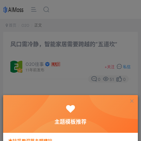
首页
O2O
正文
风口需冷静，智能家居需要跨越的“五道坎”
O2O往事
+
关注
私信
11年前发布
0
51
0
摘要
众多企业追逐的智能家居领域并没有如大家想象的一
样出现爆发式的增长，进入到我们家庭日常生活中去。究
其原因，智能家居市场前景虽然美好，目前需要解决制约
主题模板推荐
其发展的很多因素，才能推动智能家居产业的发展。
本站采用深蓝主题建站