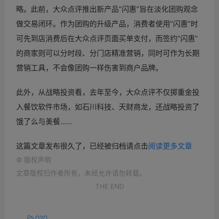
略。此前，大众点评推出新产品“闪惠”旨在淡化团购观念
做交易闭环。作为团购的升级产品，消费者使用“闪惠”时
可先到店消费后在大众点评页面买单支付，而签约“闪惠”
的商家则可以分时段、分门店精准营销，同时可作为长期
营销工具，不会像团购一样伤害到商户品牌。
此外，从战略投资看，去年至今，大众点评不仅掷重金投
入餐饮软件市场，如石川科技、天财商龙，还战略投资了
饿了么与美餐……
这篇文章发布很久了，已经被归档请点击
阅读更多文章
©
版权声明
文章版权归作者所有，未经允许请勿转载。
THE END
O2O