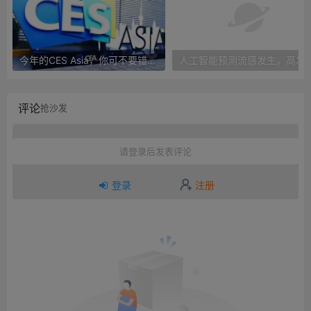
今年的CES Asia，你可不要错过这些自动驾驶看点
人工智能预测流感发生，高发季预测准确
评论
抢沙发
请登录后发表评论
登录
注册