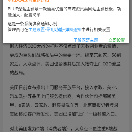
购的标签转型生活服务类平台。抢占O2O企业资源、接入
BLUE深蓝主题是一款漂亮优雅的商城资讯类网站主题模板，功
能强大，配置简单
上门服务入口的去团购化成为时下团头巨头转型的方向。
这是一条系统弹窗通知示例
管理员可在
主题设置-常用功能-弹窗通知
中进行相关设置
转型生活服务
了解深蓝主题
立即设置
懒人经济O2O大战的打响不仅点燃了无数创业者的激情，
更成为巨头们战略布局中的重要一环。继京东到家、58到
家后，大众点评、美团也紧随其后加入抢夺上门O2O流量
的战局。
美团日前宣布推出上门服务开放平台，接入家政、美业、
汽车洗护等品类上门服务提供商。合作伙伴包括嘟嘟美
甲、e家洁、云家政、赶集易洗车等。北京商报记者登录
美团移动客户端发现，美团已增加“上门”一级频道入口。
对比美团发力C端（消费者端），大众点评更注重B端战