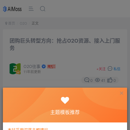
首页
O2O
正文
团购巨头转型方向：抢占O2O资源、接入上门服
务
O2O往事
+
关注
私信
11年前更新
0
41
0
O2O概念的兴起，让昔日的团购巨头顺势抓住了这根救命
主题模板推荐
稻草。千团大战之后，大众点评、美团、糯米、拉手、窝
窝团成为最后的胜出者。但昔日的团购巨头已开始撕下团
本站采用深蓝主题建站