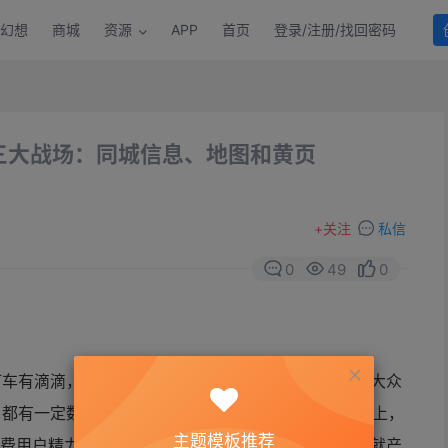
幻想
商城
资源
APP
首页
登录/注册/找回密码
三大战场：同城信息、地图和黄页
+
关注
私信
0
49
0
打车有滴滴，旅行有携程，看电影有时光网，找餐馆有大众
都有一定数量的企业提供O2O服务。体现在智能终端上，
主题模板推荐
P浪费用户精力，所以对一站式O2O生活服务平台的需求就产