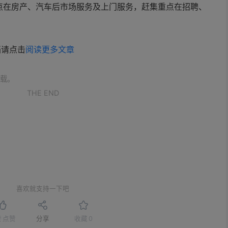
点在房产、汽车后市场服务及上门服务，赶集重点在招聘、
档请点击
阅读更多文章
载。
THE END
喜欢就支持一下吧
赞
点赞
分享
收藏
0