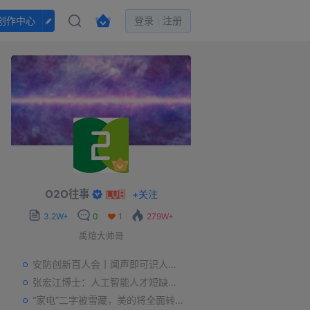
创作中心
登录
注册
O2O往事
+
关注
3.2W+
0
1
279W+
禹煊大帅哥
安防创新百人会丨闻声即可识人，虚拟诈骗的克星——声纹识别
张宏江博士：人工智能人才短缺是世界性问题
“家电”二字被雪藏，美的将全面转型智能制造？