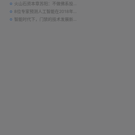
火山石资本章苏阳：不做佛系投资人，为企业价值战斗到底
8位专家预测人工智能在2018年对我们的影响
智能时代下，门禁的技术发展新趋势