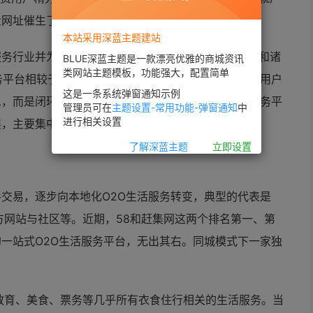
量网址催生了网址导航一样。
本站采用深蓝主题建站
服务行业并为之服务的电子商务形式，连接的是消费者和诸
BLUE深蓝主题是一款漂亮优雅的商城资讯
类网站主题模板，功能强大，配置简单
务平台相较于传统的信息导航来说，是一次深度升级。用户
这是一条系统弹窗通知示例
，而是闭环的服务过程。实际上，一站式O2O生活服务平
管理员可在
主题设置-常用功能-弹窗通知
中
进行相关设置
展，主要集中在三个战场上。
了解深蓝主题
立即设置
交易，逐步向本地化O2O生活服务转变，典型的代表是
方网站与社区等。近期，58和赶集网这两个排名第一、第
一站式O2O生活服务平台，无出其右。同城模式下一家独
教育、美食、票务等几乎所有衣食住行相关的生活服务。当