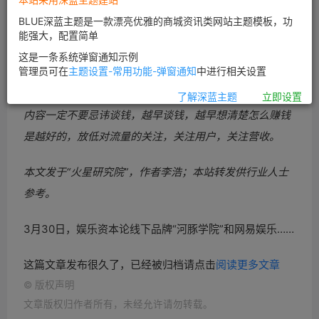
图片来自“123rf.com.cn”
BLUE深蓝主题是一款漂亮优雅的商城资讯类网站主题模板，功
【编者按】在3月30日
娱乐资本论线下沙龙上，
火星文化
能强大，配置简单
CEO李浩在现场做了分享，他对当下的内容公司进行五个
这是一条系统弹窗通知示例
管理员可在
主题设置-常用功能-弹窗通知
中进行相关设置
阶层的划分，主要分为基础
层求生存阶段；估值1000万-1
亿；估值1亿-10亿；十亿俱乐部；百亿俱乐部。他提出做
了解深蓝主题
立即设置
内容一定不要忌讳谈钱，越早谈钱，越早想清楚怎么赚钱
是越好的，放低对流量的关注，关注用户，关注营收。
本文发于“火星研究院
”，作者
李浩；本站转发供行业人士
参考。
3月30日，娱乐资本论线下品牌“河豚学院”和网易娱乐……
这篇文章发布很久了，已经被归档请点击
阅读更多文章
©
版权声明
文章版权归作者所有，未经允许请勿转载。