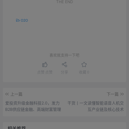
THE END
O2O
喜欢就支持一下吧
点赞
点赞
分享
收藏
0
上一篇
下一篇
爱投资升级金融科技2.0，发力
干货丨一文读懂智能语音人机交
B2B供应链金融、高端财富管理
互产业链及核心技术
相关推荐