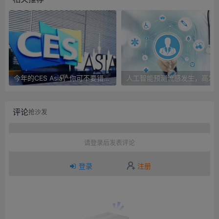
今年的CES Asia，你可不要错过这些自动驾驶看点
人工智能预测流感发生，高发季预测准确
评论
抢沙发
请登录后发表评论
登录
注册