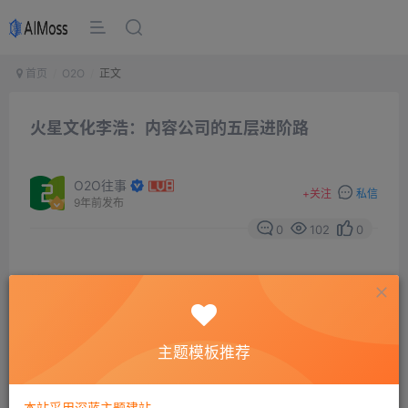
首页
O2O
正文
火星文化李浩：内容公司的五层进阶路
O2O往事
+
关注
私信
9年前发布
0
102
0
摘要
在大分发时代，内容要做海陆空全渠道传播，文中李
浩提出海陆空全渠道传播策略，包括轰炸式传播策略，全
平台覆盖；精准和深度撬动资源的投放渠道；注重社交媒
主题模板推荐
体的传播。
本站采用深蓝主题建站