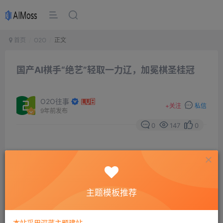
首页
O2O
正文
国产AI棋手“绝艺”轻取一力辽，加冕棋圣桂冠
O2O往事
+
关注
私信
9年前发布
0
147
0
摘要
继李世石与阿法狗的世纪人机大战结束后，人机大战
一直都在持续。第五届电圣战人机对决中，腾讯AI
Lab（腾讯人工智能实验室）研发的围棋人工智能“绝艺”执
主题模板推荐
黑中盘战胜了日本新锐棋手一力辽七段，获得冠军。
本站采用深蓝主题建站