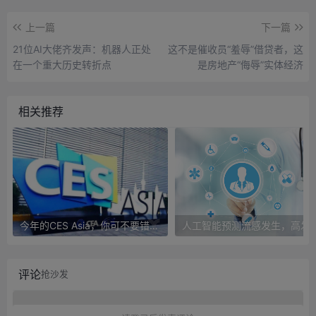
上一篇
下一篇
21位AI大佬齐发声：机器人正处
这不是催收员“羞辱”借贷者，这
在一个重大历史转折点
是房地产“侮辱”实体经济
相关推荐
今年的CES Asia，你可不要错过这些自动驾驶看点
人工智能预测流感发生，高发季预测准确
评论
抢沙发