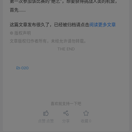
第一次参加该比赛的“绝艺”，想要获得挑战人类的机会，
首先……
这篇文章发布很久了，已经被归档请点击
阅读更多文章
©
版权声明
文章版权归作者所有，未经允许请勿转载。
THE END
O2O
喜欢就支持一下吧
点赞
点赞
分享
收藏
0