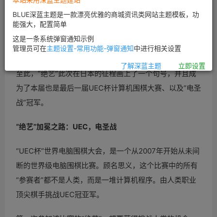
图片来自“123rf.com.cn”
BLUE深蓝主题是一款漂亮优雅的商城资讯类网站主题模板，功
第五届电圣战中，在经历将近2个小时的战斗之后，日本
能强大，配置简单
职业围棋七段棋手一力辽最终投子认输，腾讯人工智能围
这是一条系统弹窗通知示例
管理员可在
主题设置-常用功能-弹窗通知
中进行相关设置
棋“绝艺”在中盘以大幅优势获得胜利。
了解深蓝主题
立即设置
至此，“绝艺”此次在日本的征程画上了一个句号，并且成
为了本届也是最后一届UEC杯计算机围棋大赛、以及“电圣
战”冠军。
“绝艺”加冕之路：UEC，电圣战
“UEC杯”世界电脑围棋大会，是一个从2007年开始从未间
断的世界级电脑围棋比赛。顾名思义，这个比赛中的所有
“参赛者”都不是人类，而是一堆计算机程序。由人类职业
顶尖棋手挑战UEC冠亚军。