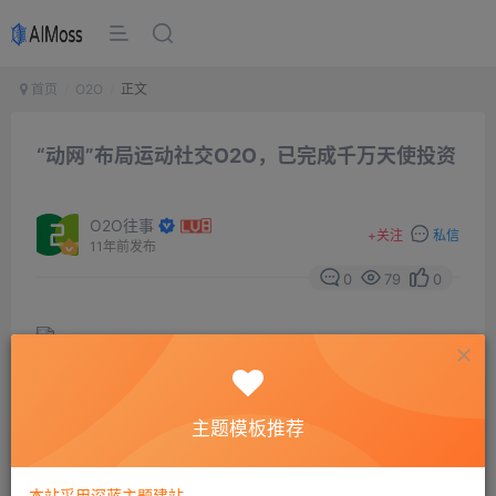
首页
O2O
正文
“动网”布局运动社交O2O，已完成千万天使投资
O2O往事
+
关注
私信
11年前发布
0
79
0
主题模板推荐
今日，动网体育对网透漏已于2014年底完成千万级天使投
资，领投方为挚盈资本。动网从平台建设切入体育服务市
本站采用深蓝主题建站