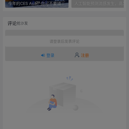
今年的CES Asia，你可不要错过这些自动驾驶看点
人工智能预测流感发生，高发季预测准确
评论
抢沙发
请登录后发表评论
登录
注册