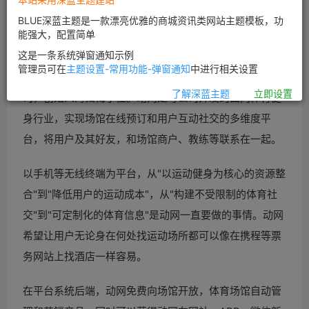
场，专注体育场馆在线预订服务及关联服务，共有运动、
BLUE深蓝主题是一款漂亮优雅的商城资讯类网站主题模板，功
培训、门票、活动、同城、咨询六个业务板块，最近新版
能强大，配置简单
APP在进行体育社交O2O布局。
这是一条系统弹窗通知示例
管理员可在
主题设置-常用功能-弹窗通知
中进行相关设置
动网成立于2011年，隶属于北京动网天下科技有有限公
了解深蓝主题
立即设置
司，创始人海归梅子佳。动网是母公司开发的面向体育健
身行业，实现场馆在线预订和用户互动社交的多维度平
台，将用户及其好友，和场馆商户、教练等联系在一起。
以手机等无线终端为平台，从"以运动健身为核心的资源整
合"到"降低用户的运动成本"，从"构建不受限制的体育社
交"到"可定制化的体育信息"是动网一直要做的事情。动网
希望让用户无论身在何处找运动场所都可以像在携程等票
务网站上找酒店一样容易。
在平台系统后端，动网免费向场馆开放，体育场馆自动管