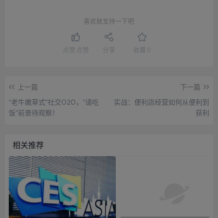
喜欢就支持一下吧
点赞
点赞
分享
收藏
0
上一篇
下一篇
“老牛嫩草式”社交O2O，“请吃
实战：便利店经营如何从便利到
饭”前景待观察！
获利
相关推荐