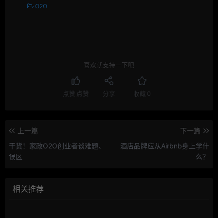
O2O
喜欢就支持一下吧
点赞
点赞
分享
收藏
0
上一篇
下一篇
干货！家政O2O创业者谈难题、
酒店品牌应从Airbnb身上学什
误区
么？
相关推荐