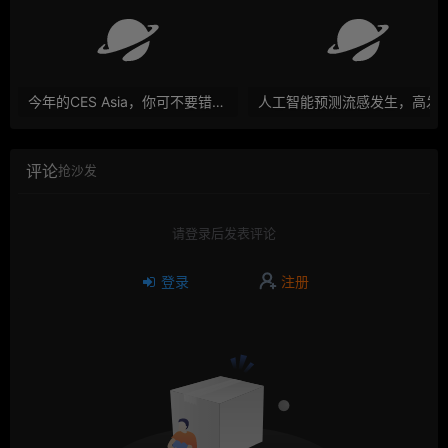
今年的CES Asia，你可不要错过这些自动驾驶看点
人工智能预测流感发生，高发季预测准确
评论
抢沙发
请登录后发表评论
登录
注册