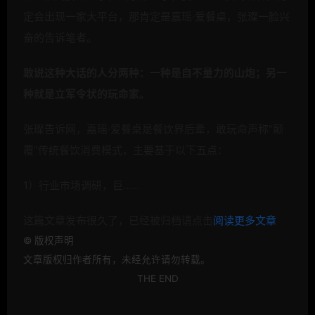
定会出现一家大平台，那肯定是嘉瑶·爱餐桌，张璨一脸兴
奋的告诉笔者。
敢说这种大话的人分两种：一种是自不量力的山炮；另一
种就是立军令状的玩命家。
张璨告诉网，嘉瑶·爱餐桌是餐饮界后辈，敢玩命声称“颠
覆”传统餐饮消费模式，主要基于以下五点：
1）行业市场调研，巨……
这篇文章发布很久了，已经被归档请点击
阅读更多文章
©
版权声明
文章版权归作者所有，未经允许请勿转载。
THE END