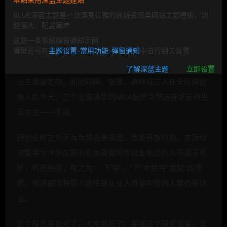
万人民币投资人。
BLUE深蓝主题是一款漂亮优雅的商城资讯类网站主题模板，功
能强大，配置简单
清华、北大是中国亿万学子的梦想学府，这梦想只有极少
这是一条系统弹窗通知示例
管理员可在
主题设置-常用功能-弹窗通知
中进行相关设置
数的人能实现。毕业后，出国深造、保送留校科研、世界
名企从业、顿悟人生出家及下海创业等出路像是为名校毕
了解深蓝主题
立即设置
业生量身定制。而胡晓映、张璨、唐林成三人在全民皆创
始人的今天，三个出身清华的MBA毅然决然选择第五种生
活方式——下海。
把创业称之为下海有其自身道理。改革开放时期，市场经
济繁荣令许多在政府机关等保障性就业单位的人不满于现
状，转而经商，称之为：“下海”。“下”本就有“屈就”的意
思，何况胡晓映等人选择是从业人员偏中低端人群的餐饮
业。
这个模式要是死了，大家都死了；要是这个模式活着，肯