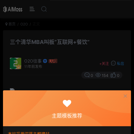
首页
O2O
正文
三个清华MBA叫板“互联网+餐饮”
O2O往事
+
关注
私信
11年前发布
0
154
0
前记
主题模板推荐
吴世春代表的梅花成长基金科技部孵化企业嘉瑶·爱餐桌获
其550万人民币天使轮融资，吴世春是青年菜君的A轮千
本站采用深蓝主题建站