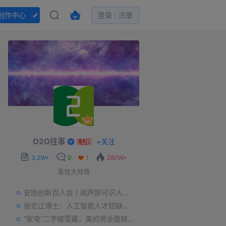
创作中心
登录
注册
O2O往事
+
关注
3.2W+
0
1
280W+
禹煊大帅哥
安防创新百人会丨闻声即可识人，虚拟诈骗的克星——声纹识别
张宏江博士：人工智能人才短缺是世界性问题
“家电”二字被雪藏，美的将全面转型智能制造？