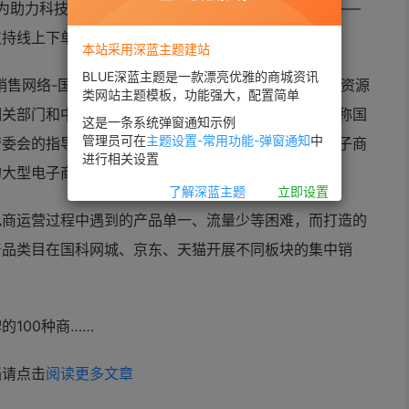
学院为助力科技成果转移转化而打造的大型电子商务平台——
支持线上下单线下服务。
本站采用深蓝主题建站
BLUE深蓝主题是一款漂亮优雅的商城资讯
销售网络-国科网城”的了解，国科网城隶属于北京中科资源
类网站主题模板，功能强大，配置简单
相关部门和中国科学院国有资产经营有限责任公司（简称国
这是一条系统弹窗通知示例
管理员可在
主题设置-常用功能-弹窗通知
中
管委会的指导下，依托北京中科资源有限公司打造的电子商
进行相关设置
的大型电子商务平台。
了解深蓝主题
立即设置
电商运营过程中遇到的产品单一、流量少等困难，而打造的
产品类目在国科网城、京东、天猫开展不同板块的集中销
100种商……
档请点击
阅读更多文章