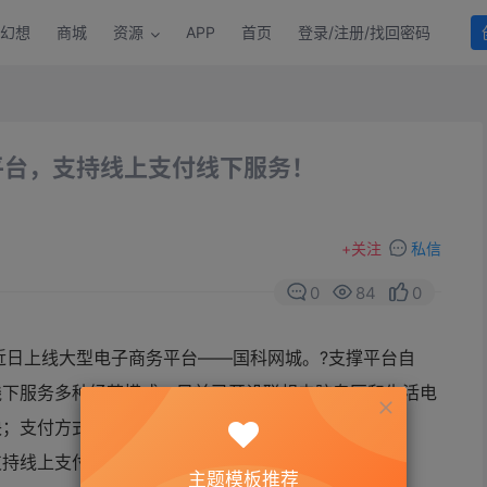
幻想
商城
资源
APP
首页
登录/注册/找回密码
平台，支持线上支付线下服务！
+
关注
私信
0
84
0
近日上线大型电子商务平台——国科网城。?支撑平台自
线下服务多种经营模式，目前已开设联想电脑专区和生活电
块；支付方式支持支付宝和财付通。
主题模板推荐