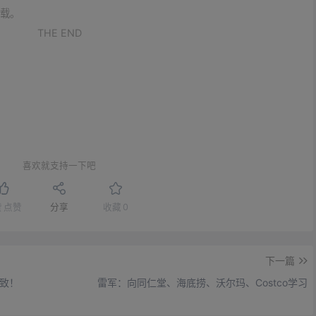
载。
THE END
喜欢就支持一下吧
赞
点赞
分享
收藏
0
下一篇
极致！
雷军：向同仁堂、海底捞、沃尔玛、Costco学习