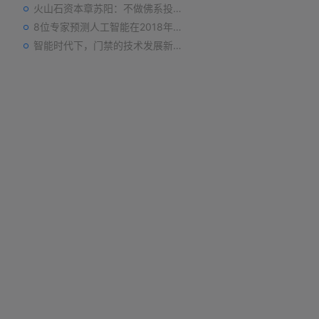
火山石资本章苏阳：不做佛系投资人，为企业价值战斗到底
8位专家预测人工智能在2018年对我们的影响
智能时代下，门禁的技术发展新趋势