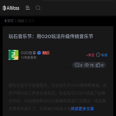
首页
O2O
正文
玩石音乐节：用O2O玩法升级传统音乐节
O2O往事
+
关注
私信
11年前发布
0
75
0
据玩石音乐节官微显示，玩石音乐节
2014
季即将来临，此
次不同以往三界音乐会形式。玩石在与
CCDC
达成了战略
合作后，计划借助移动
O2O
新
媒体资源打造推出一场
这篇
文章发布很久了，已经被归档请点击
阅读更多文章