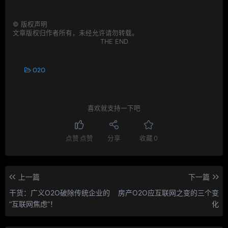
©
版权声明
文章版权归作者所有，未经允许请勿转载。
THE END
O2O
喜欢就支持一下吧
点赞
点赞
分享
收藏
0
上一篇
下一篇
干货：广义O2O破除传统企业的
房产O2O应互联网之变的三个变
“互联网焦虑”！
化