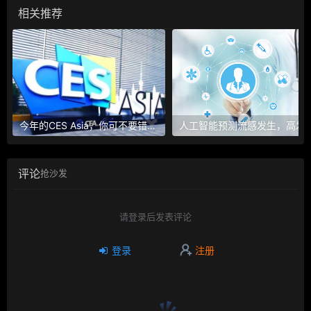
相关推荐
今年的CES Asia，你可不要错过这些自动驾驶看点
人工智能预测流感发生，高发季预测准确
评论
抢沙发
请登录后发表评论
登录
注册