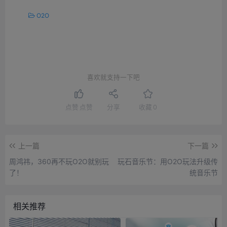
O2O
喜欢就支持一下吧
点赞
点赞
分享
收藏
0
上一篇
下一篇
周鸿祎，360再不玩O2O就别玩
玩石音乐节：用O2O玩法升级传
了！
统音乐节
相关推荐