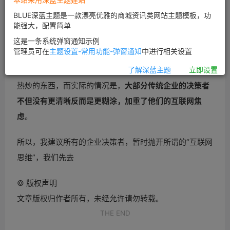
BLUE深蓝主题是一款漂亮优雅的商城资讯类网站主题模板，功
能强大，配置简单
这是一条系统弹窗通知示例
管理员可在
主题设置-常用功能-弹窗通知
中进行相关设置
作者按：传统
企业的互联网化以及互联网思维，是最近被
了解深蓝主题
立即设置
热炒的东西，而实际的情况是，
大部分传统
企业的决策者
不但没有更清晰反而是更糊涂，加重了他们的互联网焦
虑
。
所以，我建议所有的
企业决策者，暂时抛开所谓的“互联网
思维”，我们先去
©
版权声明
文章版权归作者所有，未经允许请勿转载。
THE END