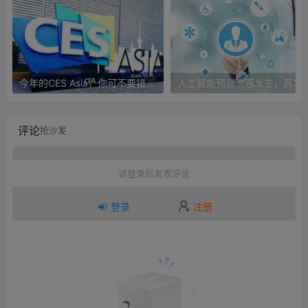
今年的CES Asia，你可不要错过这些自动驾驶看点
人工智能预测流感发生，高发季预测准确
评论
抢沙发
请登录后发表评论
登录
注册