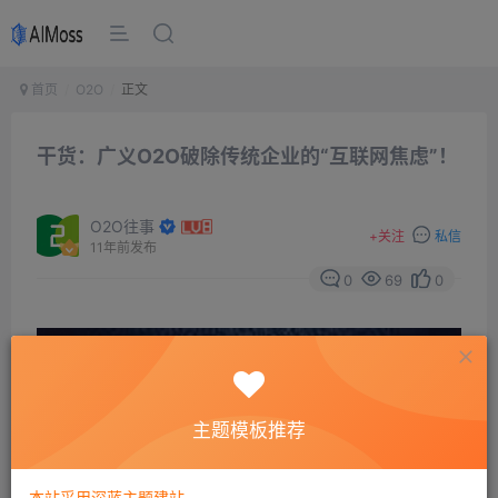
首页
O2O
正文
干货：广义O2O破除传统企业的“互联网焦虑”！
O2O往事
+
关注
私信
11年前发布
0
69
0
主题模板推荐
本站采用深蓝主题建站