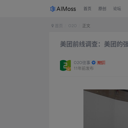
首页
原创
论坛
首页
O2O
正文
美团前线调查：美团的
O2O往事
11年前发布