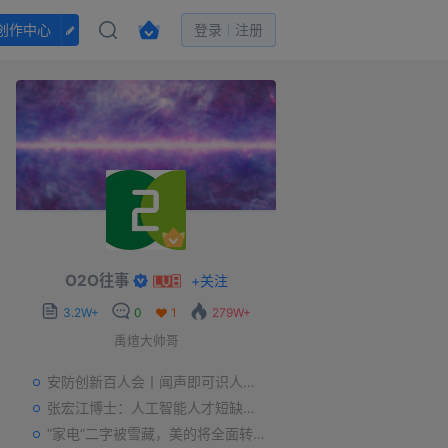
创作中心
登录
注册
O2O往事
+
关注
3.2W+
0
1
279W+
禹煊大帅哥
安防创新百人会丨闻声即可识人，虚拟诈骗的克星——声纹识别
张宏江博士：人工智能人才短缺是世界性问题
“家电”二字被雪藏，美的将全面转型智能制造？