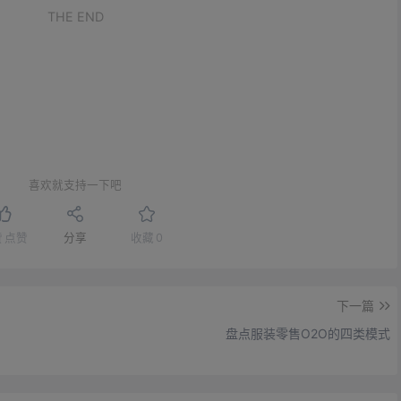
THE END
喜欢就支持一下吧
赞
点赞
分享
收藏
0
下一篇
盘点服装零售O2O的四类模式