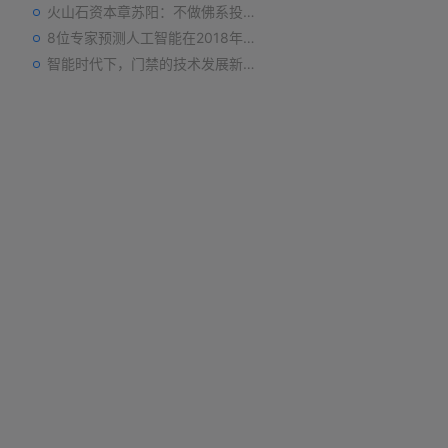
火山石资本章苏阳：不做佛系投资人，为企业价值战斗到底
8位专家预测人工智能在2018年对我们的影响
智能时代下，门禁的技术发展新趋势