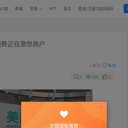
幻想
商城
资源
APP
首页
登录/注册/找回密码
强势正在激怒商户
+
关注
私信
0
105
0
主题模板推荐