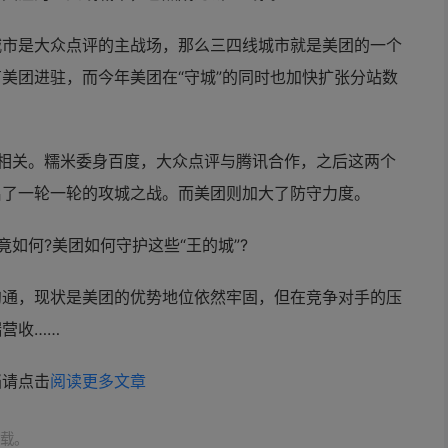
城市是大众点评的主战场，那么三四线城市就是美团的一个
美团进驻，而今年美团在“守城”的同时也加快扩张分站数
相关。糯米委身百度，大众点评与腾讯合作，之后这两个
启了一轮一轮的攻城之战。而美团则加大了防守力度。
如何?美团如何守护这些“王的城”?
沟通，现状是美团的优势地位依然牢固，但在竞争对手的压
营收……
档请点击
阅读更多文章
载。