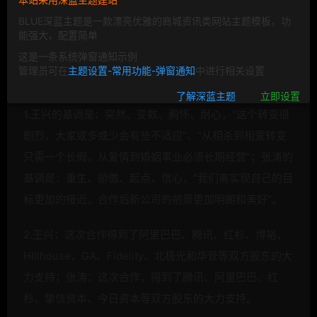
美团和大众点评的合并，让我们至少看到两件事。
BLUE深蓝主题是一款漂亮优雅的商城资讯类网站主题模板，功
能强大，配置简单
一、资本为大
这是一条系统弹窗通知示例
管理员可在
主题设置-常用功能-弹窗通知
中进行相关设置
仔细研读王兴和张涛的公开内部信有几点可琢磨：
了解深蓝主题
立即设置
1.王兴的基调是：突然、变数、胸怀、耐心，“这个转变很
剧烈，大家或多或少会有些不适应”、“从相杀到相爱转变
只需一个长假，从爱情到婚姻事业必须长期经营”；张涛的
基调是：重生、骄傲、起点、信心，“我们离实现自己的目
标更加的接近，合作后新公司的前景更加明朗和美好”。
2.王兴：这次合作得到了阿里巴巴、腾讯、红杉、博裕、
Hillhouse、GA、Fidelity、北极光和华登等双方股东的大
力支持；张涛：这次合作，得到了腾讯、阿里巴巴、红
杉、挚信资本、今日资本等双方股东的大力支持。