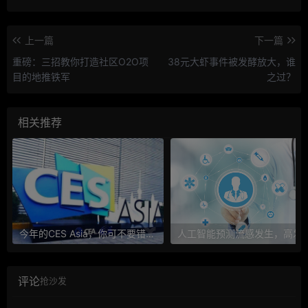
上一篇
下一篇
重磅：三招教你打造社区O2O项
38元大虾事件被发酵放大，谁
目的地推铁军
之过？
相关推荐
今年的CES Asia，你可不要错过这些自动驾驶看点
人工智能预测流感发生，高发季预测准确
评论
抢沙发