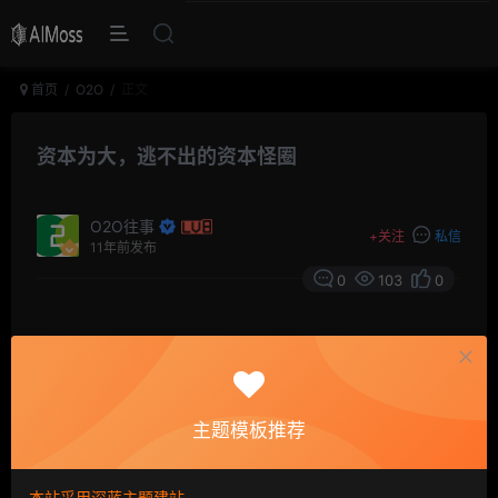
首页
O2O
正文
资本为大，逃不出的资本怪圈
O2O往事
+
关注
私信
11年前发布
0
103
0
摘要
这就是中国新兴经济的现状，最终是被资本牵着走：
不烧钱，无份额——对手林立，继续烧钱——烧到肉疼，
要么死去，要么资本推动吞并一方——赢得筹码，走向上
主题模板推荐
市——上市后，继续烧钱——美股不行，A股圈钱……
本站采用深蓝主题建站