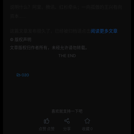
说明什么？阿里、腾讯、红杉牵头；一向孤傲的王兴有向
资本……
这篇文章发布很久了，已经被归档请点击
阅读更多文章
©
版权声明
文章版权归作者所有，未经允许请勿转载。
THE END
O2O
喜欢就支持一下吧
点赞
点赞
分享
收藏
0