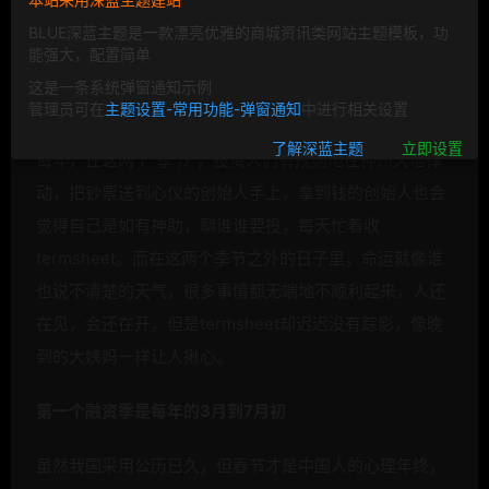
BLUE深蓝主题是一款漂亮优雅的商城资讯类网站主题模板，功
就像大家热爱的美剧和美国大片每年都有热门上映季一
能强大，配置简单
样，在今天中国的投资圈，或者说在融资这件事上，也有
这是一条系统弹窗通知示例
两个明显的季节，我称为“融资季”。
管理员可在
主题设置-常用功能-弹窗通知
中进行相关设置
了解深蓝主题
立即设置
每年，在这两个“季节”，投资人们有规则地在神州大地律
动，把钞票送到心仪的创始人手上，拿到钱的创始人也会
觉得自己是如有神助，聊谁谁要投，每天忙着收
termsheet。而在这两个季节之外的日子里，命运就像谁
也说不清楚的天气，很多事情都无端地不顺利起来，人还
在见，会还在开，但是termsheet却迟迟没有踪影，像晚
到的大姨妈一样让人揪心。
第一个融资季是每年的3月到7月初
虽然我国采用公历已久，但春节才是中国人的心理年终，