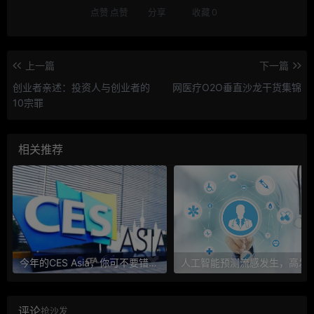
点赞
点赞
分享
收藏
0
上一篇
下一篇
创业者亲述：投资人与创业者的
网医疗O2O垂直沙龙干货集锦
10宗罪
相关推荐
今年的CES Asia，你可不要错过这些自动驾驶看点
人工智能预测流感发生，高发季预测准确
评论
抢沙发