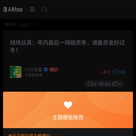
首页
O2O
正文
经纬丛真：年内最后一场融资季，储备资金好过
冬！
O2O往事
+
关注
私信
11年前发布
0
83
0
摘要
经纬中国合伙人丛真称：就像大家热爱的美剧和美国
大片每年都有热门上映季一样，在今天中国的投资圈，或
主题模板推荐
者说在融资这件事上，也有两个明显的季节，我称为“融资
季”。2015年最后一个融资季就在眼前！
本站采用深蓝主题建站