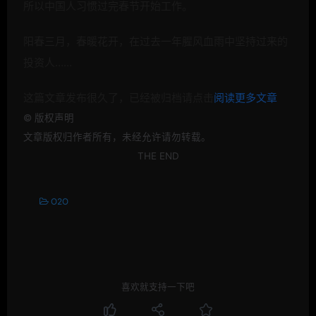
所以中国人习惯过完春节开始工作。
阳春三月，春暖花开，在过去一年腥风血雨中坚持过来的
投资人……
这篇文章发布很久了，已经被归档请点击
阅读更多文章
©
版权声明
文章版权归作者所有，未经允许请勿转载。
THE END
O2O
喜欢就支持一下吧