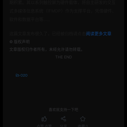
期积累。其以系列触控屏为硬件载体，将自主研发的交互
式多媒体信息系统（IFMDP）作为支撑平台，凭借硬件、
软件和数据平台等……
这篇文章发布很久了，已经被归档请点击
阅读更多文章
©
版权声明
文章版权归作者所有，未经允许请勿转载。
THE END
O2O
喜欢就支持一下吧
点赞
点赞
分享
收藏
0