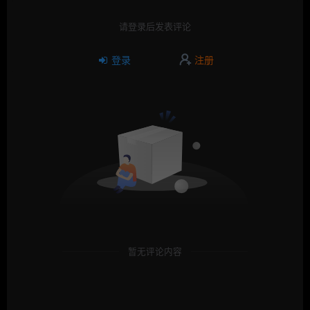
请登录后发表评论
登录
注册
暂无评论内容