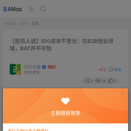
首页
O2O
正文
【投资人说】IDG资本牛奎光：在B2B创业领
域，BAT并不可怕
O2O往事
+
关注
私信
9年前更新
0
79
0
摘要
“互联网企业可能比较好一点的都是大的VIE的结构去
出去，现在也是因为国内资本市场有一些盈利性的要求，
主题模板推荐
互联网企业很多刚开始的时候没有办法满足盈利性的要
求，因为它为了快速增长。”
本站采用深蓝主题建站