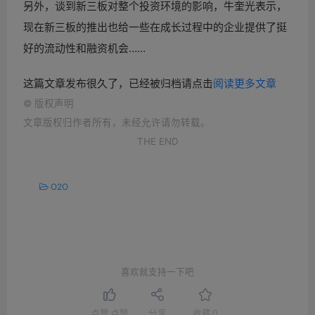
另外，谈到新三板对整个投资环境的影响，牛奎光表示，
现在新三板的推出也给一些在成长过程中的企业提供了挺
好的流动性和融资机会……
这篇文章发布很久了，已经被归档请点击
阅读更多文章
©
版权声明
文章版权归作者所有，未经允许请勿转载。
THE END
O2O
喜欢就支持一下吧
点赞
点赞
分享
收藏
0