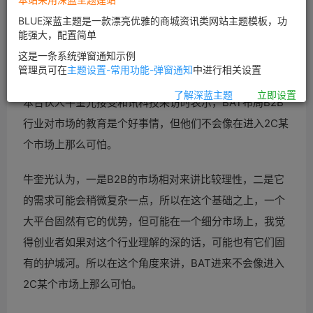
BLUE深蓝主题是一款漂亮优雅的商城资讯类网站主题模板，功
能强大，配置简单
这是一条系统弹窗通知示例
7月21日—23日，2015中国互联网大会在北京举行，本次
管理员可在
主题设置-常用功能-弹窗通知
中进行相关设置
会议主题为“产业融合，互联共享”。在大会期间，IDG资
了解深蓝主题
立即设置
本合伙人牛奎光接受和讯科技采访时表示，BAT布局B2B
行业对市场的教育是个好事情，但他们不会像在进入2C某
个市场上那么可怕。
牛奎光认为，一是B2B的市场相对来讲比较理性，二是它
的需求可能会稍微复杂一点，所以在这个基础之上，一个
大平台固然有它的优势，但可能在一个细分市场上，我觉
得创业者如果对这个行业理解的深的话，可能也有它们固
有的护城河。所以在这个角度来讲，BAT进来不会像进入
2C某个市场上那么可怕。