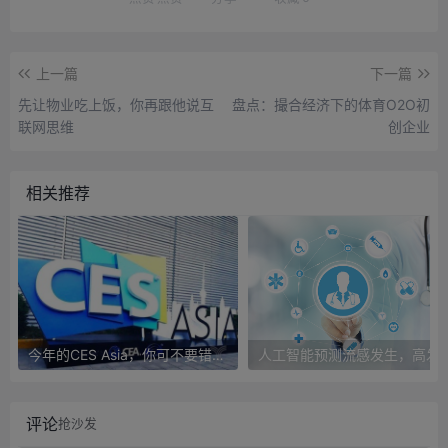
上一篇
下一篇
先让物业吃上饭，你再跟他说互
盘点：撮合经济下的体育O2O初
联网思维
创企业
相关推荐
今年的CES Asia，你可不要错过这些自动驾驶看点
人工智能预测流感发生，高发季预测准确
评论
抢沙发