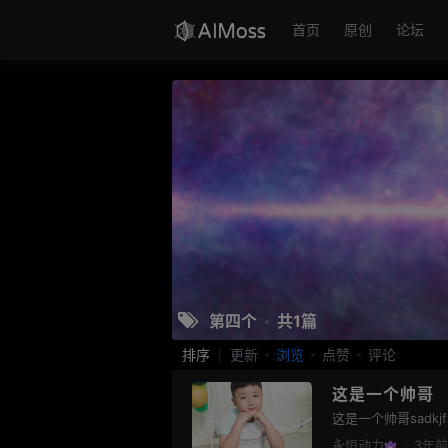
首页
原创
论坛
第四个
共1篇
排序
更新
浏览
点赞
评论
这是一个帅哥
这是一个帅哥sadkjfa
永恒动力
3年前