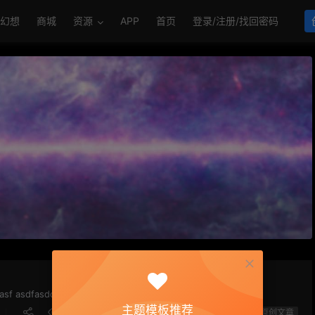
幻想
商城
资源
APP
首页
登录/注册/找回密码
sf asdfasdd 阿萨德发生的 的地方...
主题模板推荐
389
1
原创文章