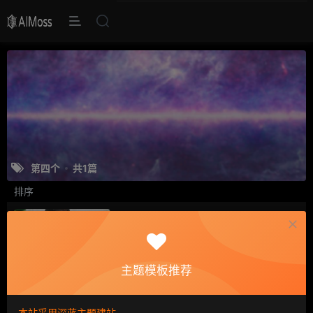
第四个
共1篇
排序
这是一个帅哥
原创
永恒动力
3年前
38
1
9
主题模板推荐
本站采用深蓝主题建站