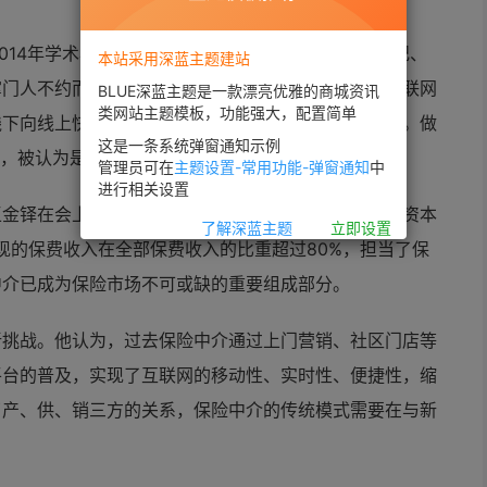
2014年学术年会保险中介研讨分论坛上，江泰保险经纪、
本站采用深蓝主题建站
掌门人不约而同将关注焦点集中在互联网保险。移动互联网
BLUE深蓝主题是一款漂亮优雅的商城资讯
类网站主题模板，功能强大，配置简单
线下向线上快速转移的当下，保险中介机构该如何突围。做
这是一条系统弹窗通知示例
条，被认为是至关重要的一步。
管理员可在
主题设置-常用功能-弹窗通知
中
进行相关设置
王金铎在会上透露，目前，全国保险专业中介机构注册资本
了解深蓝主题
立即设置
实现的保费收入在全部保费收入的比重超过80%，担当了保
中介已成为保险市场不可或缺的重要组成部分。
新挑战。他认为，过去保险中介通过上门营销、社区门店等
平台的普及，实现了互联网的移动性、实时性、便捷性，缩
了产、供、销三方的关系，保险中介的传统模式需要在与新
。