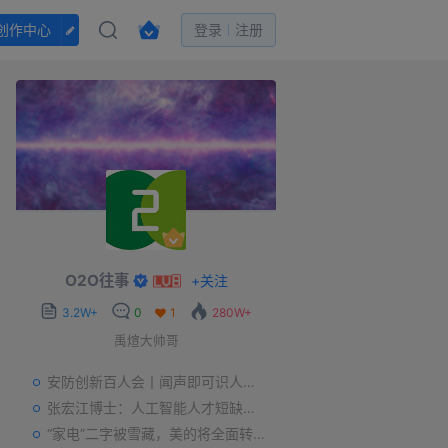
创作中心
登录
注册
O2O往事
+
关注
3.2W+
0
1
280W+
禹煊大帅哥
安防创新百人会丨闻声即可识人，虚拟诈骗的克星——声纹识别
张宏江博士：人工智能人才短缺是世界性问题
“家电”二字被雪藏，美的将全面转型智能制造？