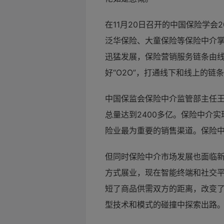
在11月20日召开的中国保险学会
泛华保险、大童保险等保险中介
迅猛发展，保险营销服务链条由
好“O2O”，打通线下和线上的链
中国保监会保险中介监管部主任
总量达到2400多亿。保险中介
险业最为重要的销售渠道。保险
但同时保险中介市场发展也面临
方式展业，现在智能终端和社交
短了商品供需双方的距离，改变
型技术和模式的碰撞中探索出路