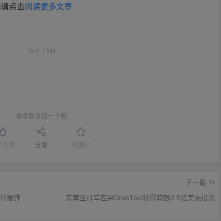
档请点击
阅读更多文章
。
THE END
喜欢就支持一下吧
赞
点赞
分享
收藏
0
下一篇
牛仔服饰
东南亚打车应用GrabTaxi获得软银2.5亿美元投资