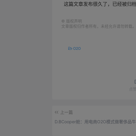
这篇文章发布很久了，已经被归
©
版权声明
文章版权归作者所有，未经允许请勿转载
O2O
点
上一篇
D.BCooper舱：用电商O2O模式做奢侈品