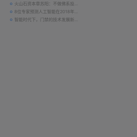
火山石资本章苏阳：不做佛系投资人，为企业价值战斗到底
8位专家预测人工智能在2018年对我们的影响
智能时代下，门禁的技术发展新趋势