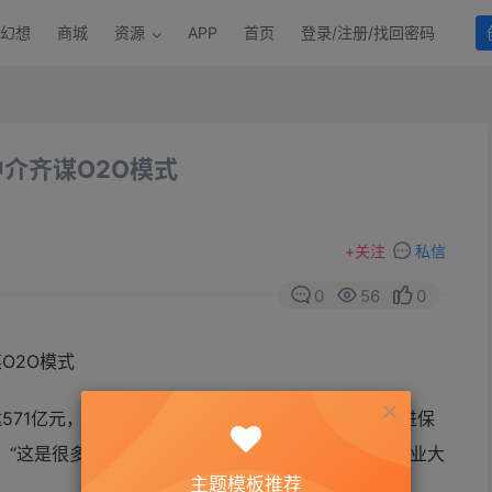
幻想
商城
资源
APP
首页
登录/注册/找回密码
介齐谋O2O模式
+
关注
私信
0
56
0
571亿元，平安保险、众安保险依托线上渠道单日收进保
。“这是很多保险公司梦寐以求的营业数字。”一位保险业大
主题模板推荐