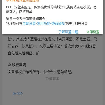
BLUE深蓝主题是一款漂亮优雅的商城资讯类网站主题模板，功
能强大，配置简单
这是一条系统弹窗通知示例
管理员可在
主题设置-常用功能-弹窗通知
中进行相关设置
网曾在2014年11月杭州行期间拜访当地外卖
O2O企业“呆
了解深蓝主题
立即设置
鹅”，其创始人蓝耀栋并在发文《离开
阿里，不是土豪，只
好去养一队呆鹅》。文章主要讲述：
餐饮外卖
O2O细分垂
直化越来越明显，前
©
版权声明
文章版权归作者所有，未经允许请勿转载。
THE END
O2O