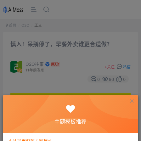
首页
O2O
正文
慎入！呆鹅停了，早餐外卖谁更合适做？
O2O往事
+
关注
私信
11年前发布
0
96
0
主题模板推荐
本站采用深蓝主题建站