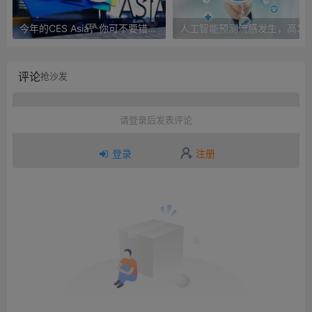
今年的CES Asia，你可不要错过这些自动驾驶看点
人工智能预测流感发生，高发季预测准确
评论
抢沙发
请登录后发表评论
登录
注册