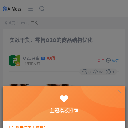
首页
O2O
正文
实战干货：零售O2O的商品结构优化
O2O往事
+
关注
私信
11年前发布
0
84
0
主题模板推荐
本站采用深蓝主题建站