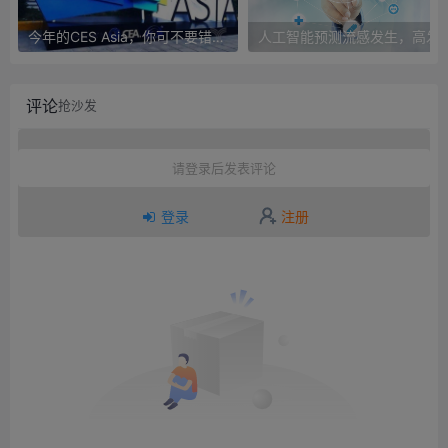
今年的CES Asia，你可不要错过这些自动驾驶看点
人工智能预测流感发生，高发季预测准确
评论
抢沙发
请登录后发表评论
登录
注册