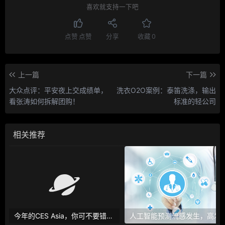
喜欢就支持一下吧
点赞
点赞
分享
收藏
0
上一篇
下一篇
大众点评：平安夜上交成绩单，
洗衣O2O案例：泰笛洗涤，输出
看张涛如何拆解团购！
标准的轻公司
相关推荐
今年的CES Asia，你可不要错过这些自动驾驶看点
人工智能预测流感发生，高发季预测准确