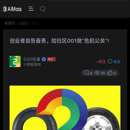
首页
O2O
正文
创业者自告奋勇，给社区001做“危机公关”!
O2O往事
+
关注
私信
11年前发布
0
70
0