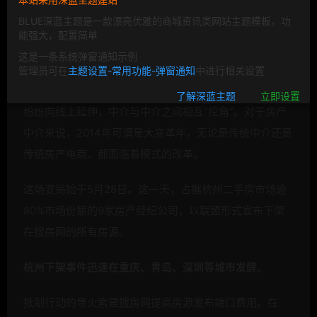
BLUE深蓝主题是一款漂亮优雅的商城资讯类网站主题模板，功
能强大，配置简单
这是一条系统弹窗通知示例
管理员可在
主题设置-常用功能-弹窗通知
中进行相关设置
先是中介联合抵制搜房，搜房被迫联合中介，然后是中介
了解深蓝主题
立即设置
纷纷向线上延伸，中介与中介之间相互“挖角”。对于
房产
中介来说，2014年可谓是大变革年，无论是传统中介还是
传统
房产电商，都面临着模式的改革。
这场变局始于5月28日。这一天，占据杭州二手房市场逾
80%市场份额的9家
房产经纪公司，以联盟形式宣布下架
在搜房网的所有房源。
杭州下架事件迅速在重庆、青岛、深圳等城市发酵。
抵制行动的导火索是搜房网提高房源发布端口费用。在