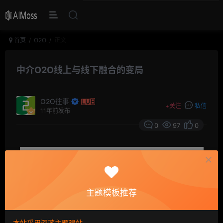
首页
O2O
正文
中介O2O线上与线下融合的变局
O2O往事
+
关注
私信
11年前发布
0
97
0
主题模板推荐
本站采用深蓝主题建站