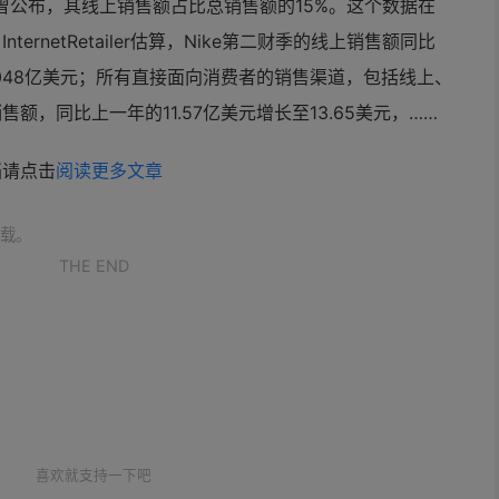
ke曾公布，其线上销售额占比总销售额的15%。这个数据在
nternetRetailer估算，Nike第二财季的线上销售额同比
2.048亿美元；所有直接面向消费者的销售渠道，包括线上、
额，同比上一年的11.57亿美元增长至13.65美元，……
档请点击
阅读更多文章
载。
THE END
喜欢就支持一下吧