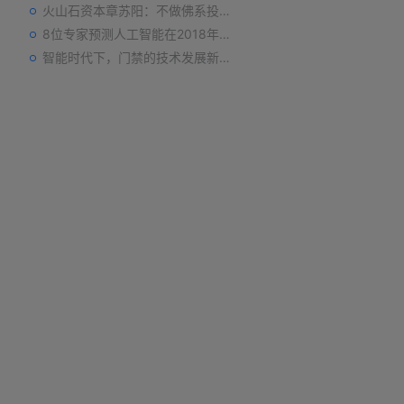
火山石资本章苏阳：不做佛系投资人，为企业价值战斗到底
8位专家预测人工智能在2018年对我们的影响
智能时代下，门禁的技术发展新趋势