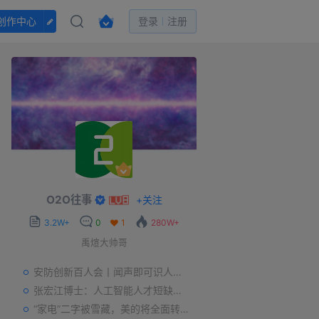
创作中心
登录
注册
O2O往事
+
关注
3.2W+
0
1
280W+
禹煊大帅哥
安防创新百人会丨闻声即可识人，虚拟诈骗的克星——声纹识别
张宏江博士：人工智能人才短缺是世界性问题
“家电”二字被雪藏，美的将全面转型智能制造？