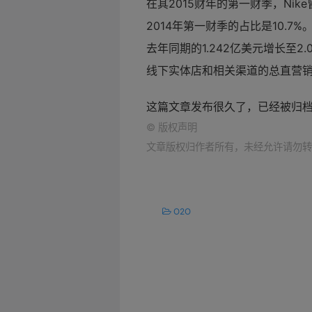
在其2015财年的第一财季，Ni
2014年第一财季的占比是10.7%。I
去年同期的1.242亿美元增长至
线下实体店和相关渠道的总直营销售
这篇文章发布很久了，已经被归
©
版权声明
文章版权归作者所有，未经允许请勿转
O2O