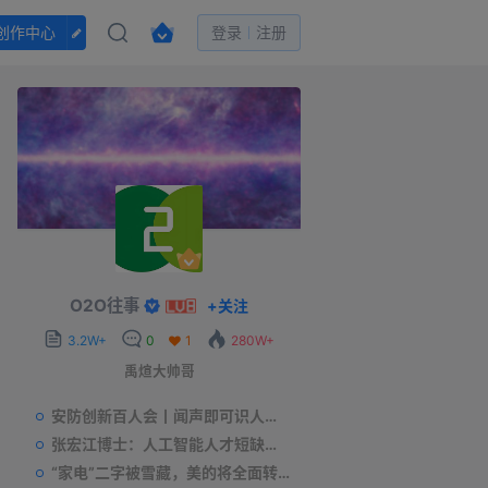
创作中心
登录
注册
O2O往事
+
关注
3.2W+
0
1
280W+
禹煊大帅哥
安防创新百人会丨闻声即可识人，虚拟诈骗的克星——声纹识别
张宏江博士：人工智能人才短缺是世界性问题
“家电”二字被雪藏，美的将全面转型智能制造？