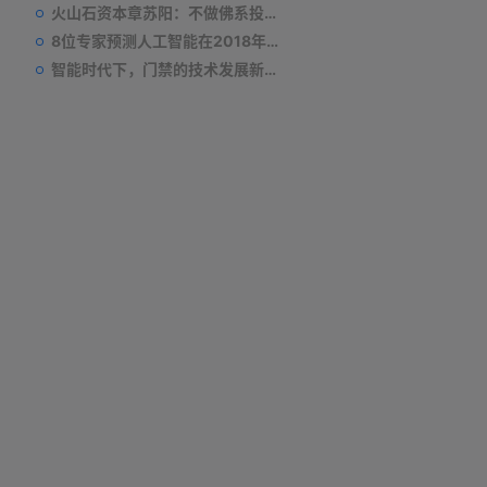
火山石资本章苏阳：不做佛系投资人，为企业价值战斗到底
8位专家预测人工智能在2018年对我们的影响
智能时代下，门禁的技术发展新趋势