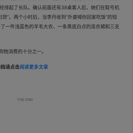
已经排起了长队。确认前面还有38桌客人后，她们在取号机
扫货”。两个小时后，当李丹收到“外婆喊你回家吃饭”的短
多了一件浅蓝色的羊毛大衣、一条黑底白点的连衣裙和三支
到购物消费的十分之一。
归档请点击
阅读更多文章
。
THE END