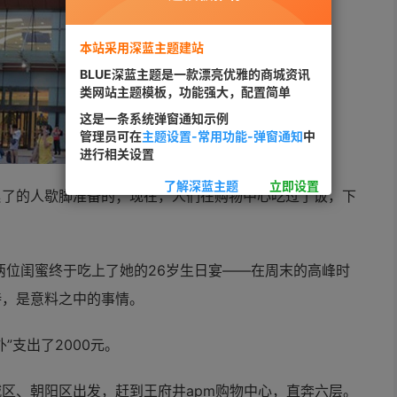
本站采用深蓝主题建站
BLUE深蓝主题是一款漂亮优雅的商城资讯
类网站主题模板，功能强大，配置简单
这是一条系统弹窗通知示例
管理员可在
主题设置-常用功能-弹窗通知
中
进行相关设置
了解深蓝主题
立即设置
累了的人歇脚准备的；现在，人们在购物中心吃过了饭，下
和两位闺蜜终于吃上了她的26岁生日宴——在周末的高峰时
待，是意料之中的事情。
”支出了2000元。
区、朝阳区出发，赶到王府井apm购物中心，直奔六层。