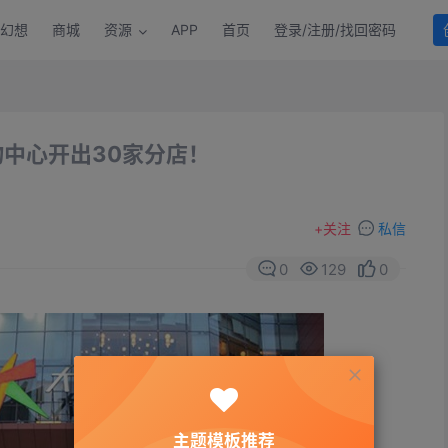
幻想
商城
资源
APP
首页
登录/注册/找回密码
中心开出30家分店！
+
关注
私信
0
129
0
主题模板推荐