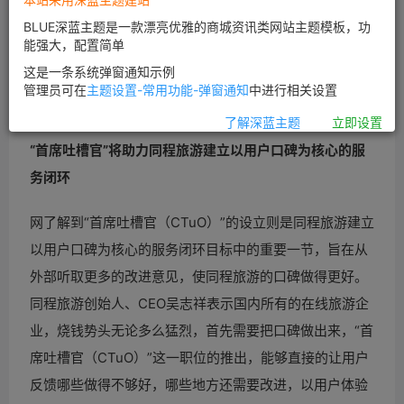
亲子游品牌“快乐童心”，并与湖南卫视《爸爸去哪儿》第
BLUE深蓝主题是一款漂亮优雅的商城资讯类网站主题模板，功
能强大，配置简单
三季进行现场签约，正式达成战略合作关系。同程旅游
这是一条系统弹窗通知示例
COO吴剑表示在移动互联网时代，同程旅游将基于无线互
管理员可在
主题设置-常用功能-弹窗通知
中进行相关设置
联网平台优势与传统媒体增加更多的用户互动与创新。
了解深蓝主题
立即设置
“首席吐槽官”将助力同程旅游建立以用户口碑为核心的服
务闭环
网了解到“首席吐槽官（CTuO）”的设立则是同程旅游建立
以用户口碑为核心的服务闭环目标中的重要一节，旨在从
外部听取更多的改进意见，使同程旅游的口碑做得更好。
同程旅游创始人、CEO吴志祥表示国内所有的在线旅游企
业，烧钱势头无论多么猛烈，首先需要把口碑做出来，“首
席吐槽官（CTuO）”这一职位的推出，能够直接的让用户
反馈哪些做得不够好，哪些地方还需要改进，以用户体验