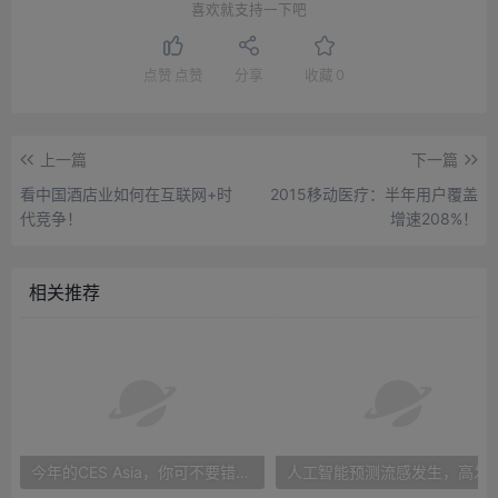
喜欢就支持一下吧
点赞
点赞
分享
收藏
0
上一篇
下一篇
看中国酒店业如何在互联网+时
2015移动医疗：半年用户覆盖
代竞争！
增速208%！
相关推荐
今年的CES Asia，你可不要错过这些自动驾驶看点
人工智能预测流感发生，高发季预测准确