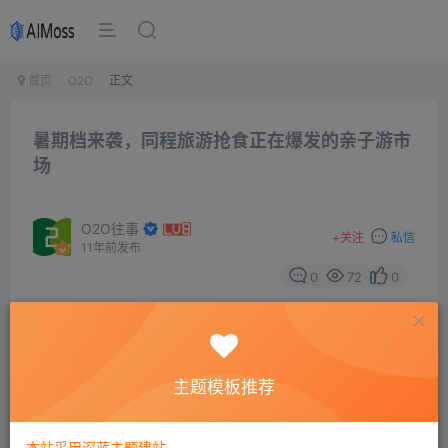
首页
O2O
正文
暑期档来袭，同程旅游抢食正在爆发的亲子游市
场
O2O往事
+
关注
私信
11年前发布
0
72
0
2015年6月3号，网受邀参加同程旅游在北京开元名都大
主题模板推荐
酒店举办的“百万年薪诚招首席吐槽官（CTuO）暨暑期亲
子新品发布”的活动。此次发布会上，同程旅游网对外发布
本站采用深蓝主题建站