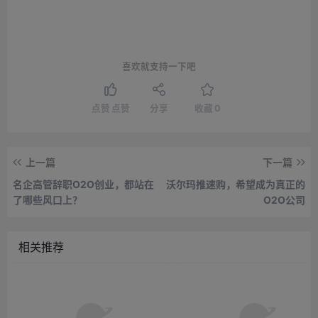
喜欢就支持一下吧
点赞
点赞
分享
收藏
0
上一篇
下一篇
名企高管辞职O2O创业，都站在
沃尔玛推速购，希望成为真正的
了哪些风口上？
O2O公司
相关推荐