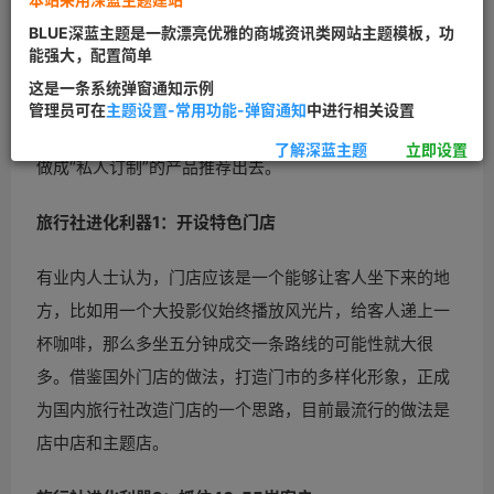
旅行逐步成长起来。经过这些年的成长，旅行社门店也在
BLUE深蓝主题是一款漂亮优雅的商城资讯类网站主题模板，功
一步步“进化”。以前单一的卖旅行社线路的模式，在这个
能强大，配置简单
互联网思维语境下的时代，已经变得落后而不受欢迎。现
这是一条系统弹窗通知示例
在整个旅游行业都在喊转型，拥有众多传统门店的旅行社
管理员可在
主题设置-常用功能-弹窗通知
中进行相关设置
正在更新进化到一个新版本，从游客的角度出发，把旅游
了解深蓝主题
立即设置
做成“私人订制”的产品推荐出去。
旅行社进化利器1：开设特色门店
有业内人士认为，门店应该是一个能够让客人坐下来的地
方，比如用一个大投影仪始终播放风光片，给客人递上一
杯咖啡，那么多坐五分钟成交一条路线的可能性就大很
多。借鉴国外门店的做法，打造门市的多样化形象，正成
为国内旅行社改造门店的一个思路，目前最流行的做法是
店中店和主题店。