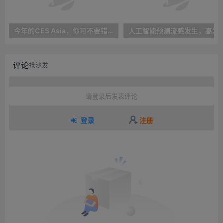
今年的CES Asia，你可不要错过这些自动驾驶看点
人工智能预测流感发生，高发季预测准确率
评论
抢沙发
请登录后发表评论
登录
注册