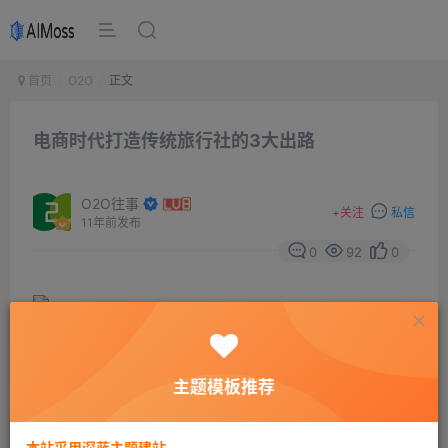
首页
O2O
正文
电商时代打造传统旅行社的3大出路
O2O往事
+
关注
私信
11年前发布
0
92
0
主题模板推荐
在电商快速成长的年代，似乎任何行业都被这个后辈冲击
得“昏了头。”从上世纪90年代开始出现旅行社门店，参团
本站采用深蓝主题建站