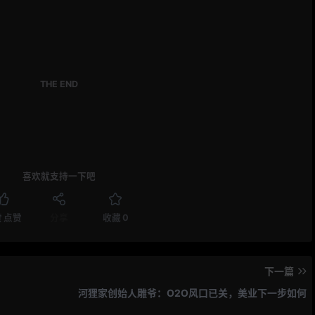
。
THE END
喜欢就支持一下吧
赞
点赞
分享
收藏
0
下一篇
河狸家创始人雕爷：O2O风口已关，美业下一步如何