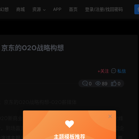
幻想
商城
资源
APP
首页
登录/注册/找回密码
京东的O2O战略构想
+
关注
私信
0
89
0
中国O2O新商业峰会·北京》在国家会议中心如期召开，此次峰
到场嘉宾爆满、80%以上是总监以上title、传统转型企
主题模板推荐
演讲主题为《京东的O2O战略构想》,以下是其演讲主要