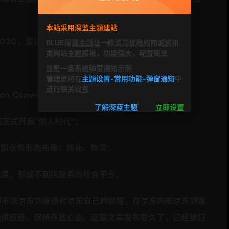
本站采用深蓝主题建站
、O2O、渠道下沉、国际化；
BLUE深蓝主题是一款漂亮优雅的商城资讯
类网站主题模板，功能强大，配置简单
这是一条系统弹窗通知示例
管理员可在
主题设置-常用功能-弹窗通知
中
进行相关设置
n,Convenience；
了解深蓝主题
立即设置
家正式开启“懒人时代”；
当前业务形态布局：商业、物流；
过渡，形成不到店服务的综合平台。
不得不说京东到家是对京东自己的颠覆，在京东内部京东到家
碰供应链、保持开放心态。
这篇文章发布很久了，已经被归