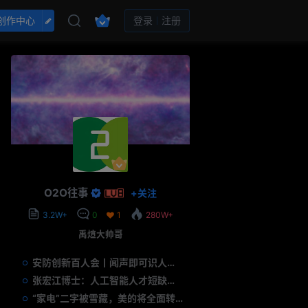
创作中心
登录
注册
O2O往事
+
关注
3.2W+
0
1
280W+
禹煊大帅哥
安防创新百人会丨闻声即可识人，虚拟诈骗的克星——声纹识别
张宏江博士：人工智能人才短缺是世界性问题
“家电”二字被雪藏，美的将全面转型智能制造？