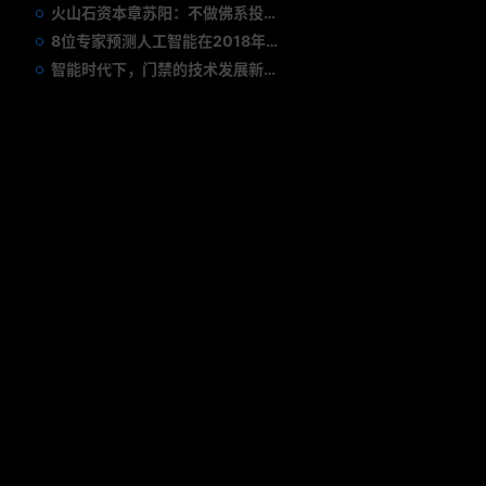
火山石资本章苏阳：不做佛系投资人，为企业价值战斗到底
8位专家预测人工智能在2018年对我们的影响
智能时代下，门禁的技术发展新趋势