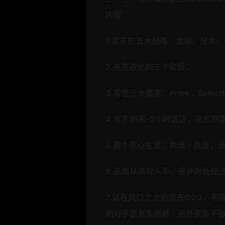
内容：
1.京东的五大战略：金融、技术
2.京东进化的三个阶段；
3.零售三大要素：Price，Selectio
4.京东到家–2小时送达，京东到
5.两个核心生意：物流＋商业；
6.品类从高频入手，逐步向低频
7.站在风口之上的京东O2O，
的对手是京东商城，另外京东不