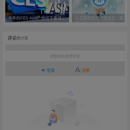
今年的CES Asia，你可不要错过这些自动驾驶看点
人工智能预测流感发生，高发季预测准确
评论
抢沙发
请登录后发表评论
登录
注册