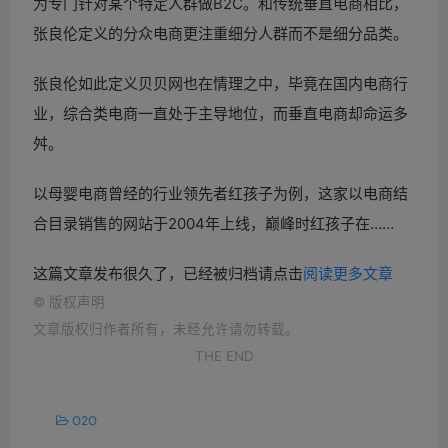
为专门针对某个特定人群做B2C。和传统垂直电商相比，
张良伦定义的分众电商更注重细分人群而不是细分品类。
张良伦如此定义贝贝网也在情理之中，毕竟在国内电商行
业，综合类电商一直处于主导地位，而垂直电商却命运多
舛。
以母婴电商曾经的行业领先者红孩子为例，这家以电商结
合目录销售的网站于2004年上线，巅峰时红孩子在……
这篇文章发布很久了，已经被归档请点击
阅读更多文章
©
版权声明
文章版权归作者所有，未经允许请勿转载。
THE END
O2O