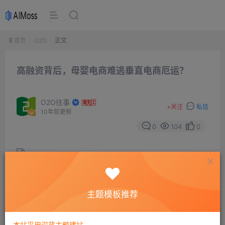
首页
O2O
正文
高融资背后，母婴电商难逃垂直电商厄运？
O2O往事
+
关注
私信
10年前更新
0
104
0
文/孙宏超
主题模板推荐
几笔疯狂融资后，母婴电商再次成为了行业宠儿。
本站采用深蓝主题建站