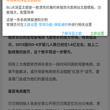
2014年1月宝宝树获得融资拉开序幕，随后辣妈帮、蜜芽
BLUE深蓝主题是一款漂亮优雅的商城资讯类网站主题模板，功
宝贝、贝贝网、小荷特卖等母婴电商网站先后宣布融资。
能强大，配置简单
今年年初，贝贝网宣布融资1亿美元，估值达到10亿美
这是一条系统弹窗通知示例
管理员可在
主题设置-常用功能-弹窗通知
中进行相关设置
元。
了解深蓝主题
立即设置
融资背后则是母婴电商飞速增长的庞大市场。有数据显
示，2013国内0-6岁婴儿人数已经在1.4亿左右，加上二
胎政策的放开，这个数字将进一步攀升。
但有三大难题依然将在很长一段时间内困扰母婴电商，如
果不能解决，或许母婴电商将无法摆脱“红孩子”诅咒，委
身豪门会成为他们的最佳出路。
垂直电商魔咒
贝贝网创始人张良伦曾公开将贝贝网定位为分众电商，意