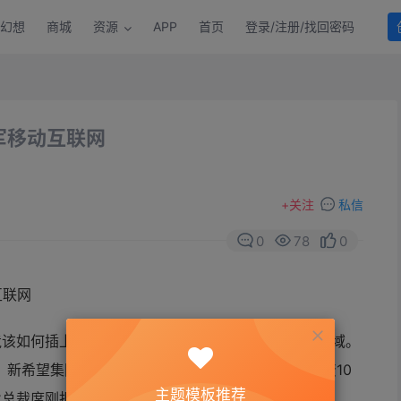
幻想
商城
资源
APP
首页
登录/注册/找回密码
军移动互联网
+
关注
私信
0
78
0
竟该如何插上互联网的双翼，这成为不少传统的企业困域。
悉，新希望集团董事会已确定新成立创新集团，先期投资10
主题模板推荐
总裁席刚担任创新集团CEO。