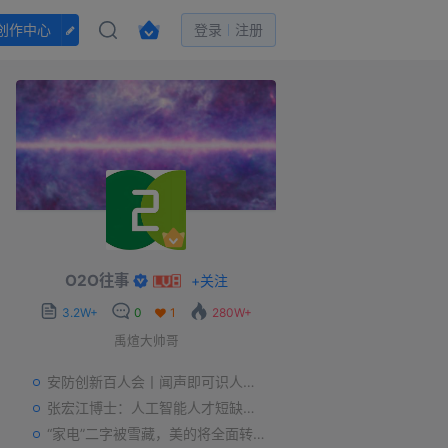
创作中心
登录
注册
O2O往事
+
关注
3.2W+
0
1
280W+
禹煊大帅哥
安防创新百人会丨闻声即可识人，虚拟诈骗的克星——声纹识别
张宏江博士：人工智能人才短缺是世界性问题
“家电”二字被雪藏，美的将全面转型智能制造？