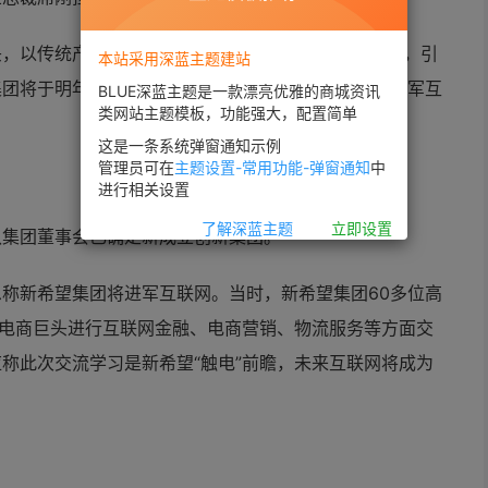
头，以传统产业为主体的新希望集团向移动互联网转型，引
本站采用深蓝主题建站
团将于明年初正式亮相，而未来3－5年新希望集团进军互
BLUE深蓝主题是一款漂亮优雅的商城资讯
类网站主题模板，功能强大，配置简单
这是一条系统弹窗通知示例
管理员可在
主题设置-常用功能-弹窗通知
中
进行相关设置
了解深蓝主题
立即设置
认集团董事会已确定新成立创新集团。
称新希望集团将进军互联网。当时，新希望集团60多位高
电商巨头进行互联网金融、电商营销、物流服务等方面交
称此次交流学习是新希望“触电”前瞻，未来互联网将成为