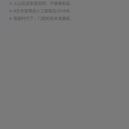
火山石资本章苏阳：不做佛系投资人，为企业价值战斗到底
8位专家预测人工智能在2018年对我们的影响
智能时代下，门禁的技术发展新趋势