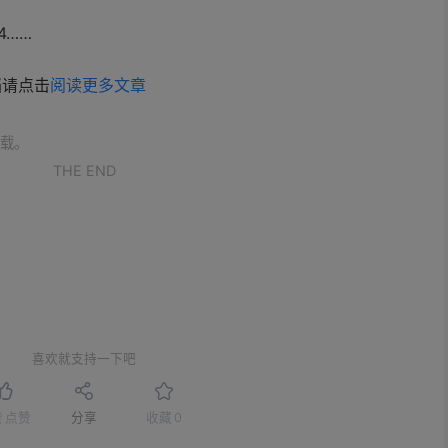
4……
档请点击
阅读更多文章
载。
THE END
喜欢就支持一下吧
赞
点赞
分享
收藏
0