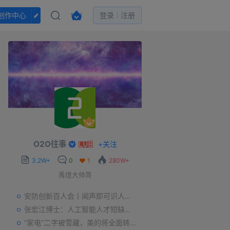
创作中心
登录
注册
O2O往事
+
关注
3.2W+
0
1
280W+
禹煊大帅哥
安防创新百人会丨闻声即可识人，虚拟诈骗的克星——声纹识别
张宏江博士：人工智能人才短缺是世界性问题
“家电”二字被雪藏，美的将全面转型智能制造？