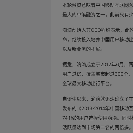
本轮融资意味着中国移动互联网
最大的单笔融资之一，此前只有少
滴滴创始人兼CEO程维表示，此
命，继续投入培养中国用户移动
以及新业务的拓展。
据悉，滴滴成立于2012年6月
用户过亿、覆盖城市超过300个
全球最大移动出行平台。
自诞生以来，滴滴就迅速确立了在
发布的《2013-2014年中国
74.1%的用户选择使用滴滴。同时根
活跃量达到市场第二名的两倍多