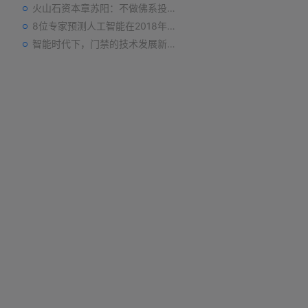
火山石资本章苏阳：不做佛系投资人，为企业价值战斗到底
8位专家预测人工智能在2018年对我们的影响
智能时代下，门禁的技术发展新趋势