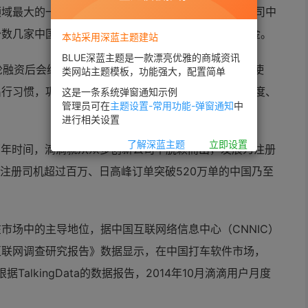
领域最大的一笔投资诞生，它也是中国互联网非上市公司中
数几家中国公司在非公开市场的融资规模超过7亿美金。
本站采用深蓝主题建站
BLUE深蓝主题是一款漂亮优雅的商城资讯
轮融资后会继续坚持公司“移动互联网，让出行更美好”使
类网站主题模板，功能强大，配置简单
出行习惯，巩固现有业务的领先地位、加大产品研发力度、
这是一条系统弹窗通知示例
管理员可在
主题设置-常用功能-弹窗通知
中
进行相关设置
了解深蓝主题
立即设置
，两年时间，滴滴就从众多创新公司中脱颖而出，发展为注册
、注册司机超过百万、日高峰订单突破520万单的中国乃至
市场中的主导地位，据中国互联网络信息中心（CNNIC）
移动互联网调查研究报告》数据显示，在中国打车软件市场，
据TalkingData的数据报告，2014年10月滴滴用户月度
。