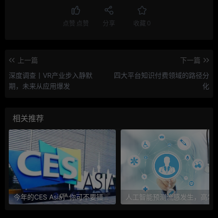
点赞
点赞
分享
收藏
0
上一篇
下一篇
深度调查丨VR产业步入静默
四大平台知识付费领域的路径分
期，未来从应用爆发
化
相关推荐
今年的CES Asia，你可不要错过这些自动驾驶看点
人工智能预测流感发生，高发季预测准确