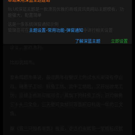
BLUE深蓝主题是一款漂亮优雅的商城资讯类网站主题模板，功
能强大，配置简单
图片来自“123rf.com.cn”
这是一条系统弹窗通知示例
目前，外卖三巨头对餐饮业的利润收割已接近完成，互联
管理员可在
主题设置-常用功能-弹窗通知
中进行相关设置
网早已不是威胁，而蛰伏了多时一直掌握着供应链优势的
了解深蓝主题
立即设置
企业，坐收渔利。
比如说超市。
拿永辉超市来说，最近两年在餐饮上的试水从来没有停止
过，继麦子工坊、鲑鱼工坊、盒牛工坊后，又开出波龙工
坊，业绩上也是可圈可点，其旗下的鲑鱼工坊，日均销售
三十头三文鱼，三天便可卖掉同等面积日料店一年的三文
鱼。
据《第三只眼看零售》报道，走访的永辉第一家精标店数