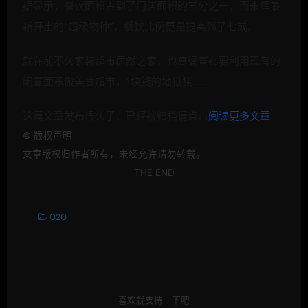
据显示，餐饮面积占到了门店面积的三分之一，而永辉最
新开出的“超级物种”，餐饮比例更是提高到了七成。
就在前不久家装超市居然之家，也高调宣布要利用现有的
闲置面积做美食超市，1块钱的地狱猪……
这篇文章发布很久了，已经被归档请点击
阅读更多文章
©
版权声明
文章版权归作者所有，未经允许请勿转载。
THE END
O2O
喜欢就支持一下吧