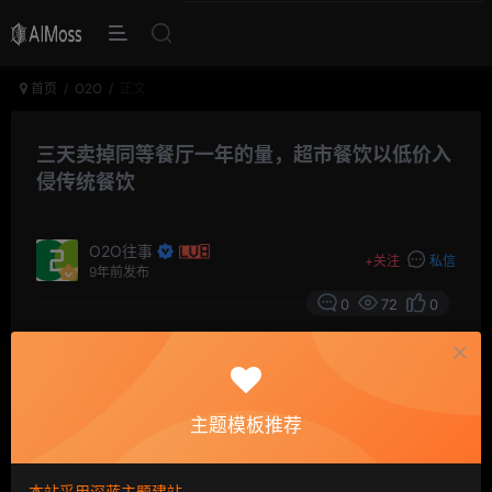
首页
O2O
正文
三天卖掉同等餐厅一年的量，超市餐饮以低价入
侵传统餐饮
O2O往事
+
关注
私信
9年前发布
0
72
0
摘要
如果说前两年，宜家家居的餐饮版块还被当成神一样
膜拜的话，近两年随着越来越多的生鲜超市、家装超市开
主题模板推荐
始进军餐饮行业，对全行业来说都是次不小的冲击，他们
不但财大气粗，还有比传统餐饮更有优势。
本站采用深蓝主题建站