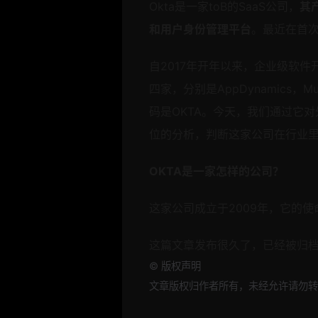
Okta是一家toB的SaaS公司，
其
和用户身份管理平台
。最近在首次
自2017年开年以来，企业级软件
四家，分别是AppDynamics，M
码是OKTA。今天，我们通过它
位的分析，判断这家公司在行业
OKTA是一家怎样的公司？
这家公司成立于2009年，它的
这篇文章发布很久了，已经被归
©
版权声明
文章版权归作者所有，未经允许请勿转