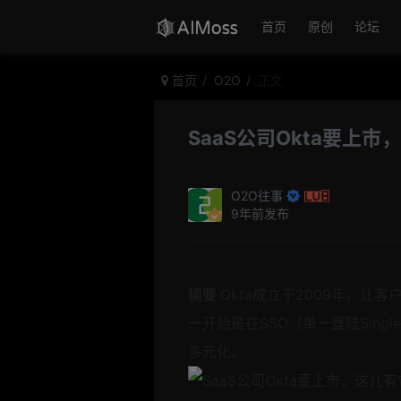
首页
原创
论坛
首页
O2O
正文
SaaS公司Okta要上
O2O往事
9年前发布
摘要
Okta成立于2009年，让
一开始是在SSO（单一登陆Sing
多元化。