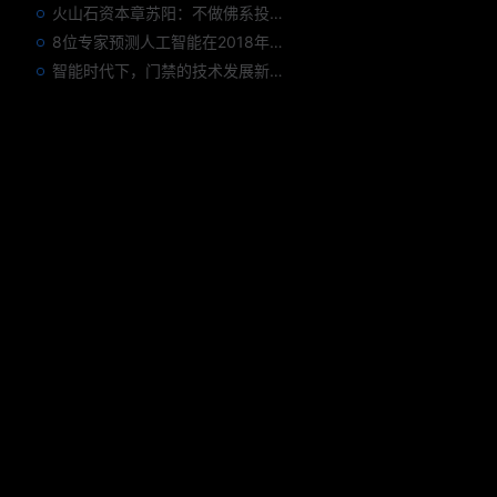
火山石资本章苏阳：不做佛系投资人，为企业价值战斗到底
8位专家预测人工智能在2018年对我们的影响
智能时代下，门禁的技术发展新趋势