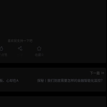
喜欢就支持一下吧
赞
点赞
分享
收藏
0
下一篇
板、心却在A
探秘丨我们到底需要怎样的金融智能化监控？