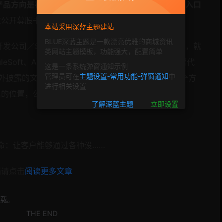
产品方向是在企业和应用之间打造安全、可靠、便捷的入口
公开募股书上申请1亿美金的募资。
本站采用深蓝主题建站
BLUE深蓝主题是一款漂亮优雅的商城资讯
开发公司／SaaS公司进行IPO的其实没几家。确切的说，就
类网站主题模板，功能强大，配置简单
uleSoft、Alteryx、和今天本文的主角Okta。上市股票代
这是一条系统弹窗通知示例
管理员可在
主题设置-常用功能-弹窗通知
中
对外披露的文件信息，对整个公司从内到外的进行一次全方
进行相关设置
里的位置，公司整体估值，以及未来的走向。
了解深蓝主题
立即设置
使命：让客户能够通过各种设……
档请点击
阅读更多文章
载。
THE END