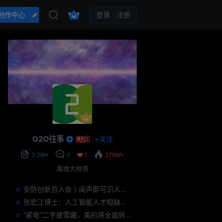
创作中心
登录
注册
O2O往事
+
关注
3.2W+
0
1
279W+
禹煊大帅哥
安防创新百人会丨闻声即可识人，虚拟诈骗的克星——声纹识别
张宏江博士：人工智能人才短缺是世界性问题
“家电”二字被雪藏，美的将全面转型智能制造？