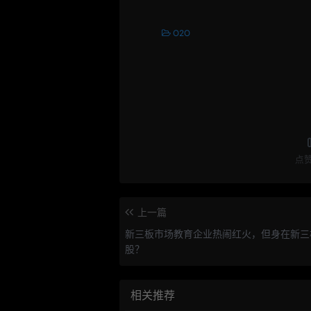
O2O
点
上一篇
新三板市场教育企业热闹红火，但身在新三
股？
相关推荐