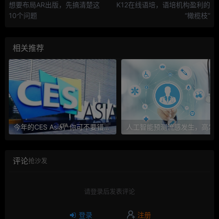
想要布局AR出版，先搞清楚这
K12在线语培，语培机构盈利的
10个问题
“橄榄枝”
相关推荐
今年的CES Asia，你可不要错过这些自动驾驶看点
人工智能预测流感发生，高发季预测准确
评论
抢沙发
请登录后发表评论
登录
注册