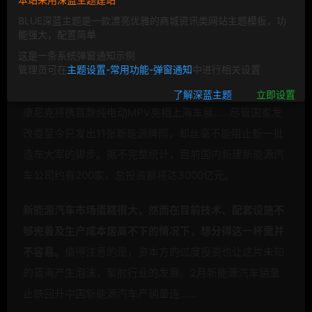
BLUE深蓝主题是一款漂亮优雅的商城资讯类网站主题模板，功
图片来自“视觉中国”
能强大，配置简单
正道集团联姻京威股份共同研发生产清洁能源整车；东旭
这是一条系统弹窗通知示例
管理员可在
主题设置-常用功能-弹窗通知
中进行相关设置
光电购买申龙客车100%股权加速进军新能源汽车领域；
Thunder Power将于本月底首次在亚太地区亮相；天津艾
了解深蓝主题
立即设置
康尼克将携首款纯电动MPV亮相上海车展……尽管国家发
改委至今只发出11张新能源牌照，却丝毫不能阻止新一批
造车大军的脚步。据不完整统计，目前国内新建新能源汽
车公司约有200家，总投资额将达3000亿元。
新能源汽车市场蛋糕很大，然而在目前技术、配套设施不
够完善及生产成本居高不下的情况下，想分得这一杯羹并
不容易。
值得注意的是，资本方的过度投资也让这片未知
的蓝海产生泡沫，掣肘行业的发展。2月新能源汽车销量
止跌回升中国新能源汽车产销量连……