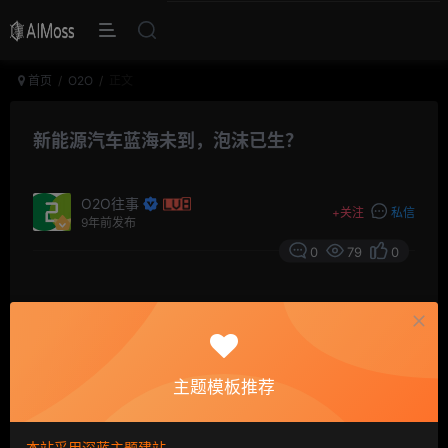
首页
O2O
正文
新能源汽车蓝海未到，泡沫已生？
O2O往事
+
关注
私信
9年前发布
0
79
0
摘要
新能源汽车市场蛋糕很大，然而在目前技术、配套设
施不够完善及生产成本居高不下的情况下，想分得这一杯
羹并不容易。但实际上，新能源造车者远远多于获得新能
主题模板推荐
源牌照的企业，随着政策的不断加码，造车大军不断涌入
新能源汽车领域。
本站采用深蓝主题建站