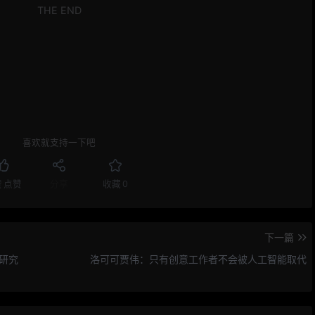
THE END
喜欢就支持一下吧
赞
点赞
分享
收藏
0
下一篇
能研究
洛可可贾伟：只有创意工作者不会被人工智能取代