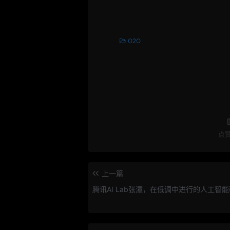
O2O
点
上一篇
腾讯AI Lab张潼，在低调中进行的人工智