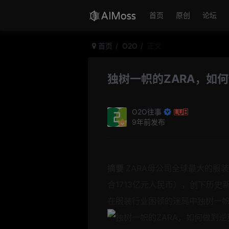
首页
原创
论坛
首页
O2O
正文
独树一帜的ZARA，如
O2O往事
9年前发布
摘要
ZARA母公司全球最大的服装零
合1713亿元人民币），创下历
在服装行业困顿的迷局中独树一