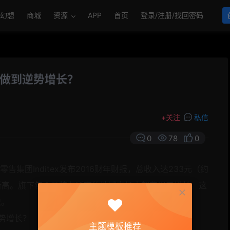
幻想
商城
资源
APP
首页
登录/注册/找回密码
何做到逆势增长？
+
关注
私信
0
78
0
售集团Inditex发布2016财年财报，总收入达233元（约
史新高。旗下每个品牌在所有的地域市场内都获得了增长。这
帜。
主题模板推荐