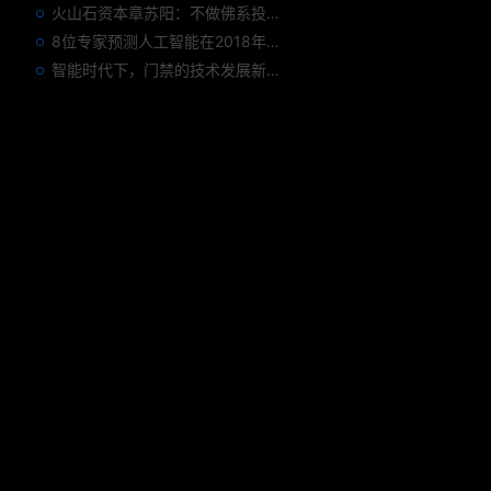
火山石资本章苏阳：不做佛系投资人，为企业价值战斗到底
8位专家预测人工智能在2018年对我们的影响
智能时代下，门禁的技术发展新趋势