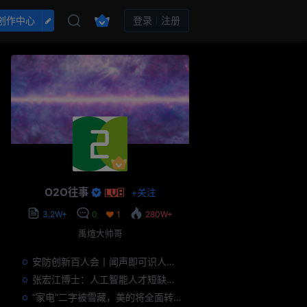
创作中心
登录
注册
O2O往事
+
关注
3.2W+
0
1
280W+
禹煊大帅哥
安防创新百人会丨闻声即可识人，虚拟诈骗的克星——声纹识别
张宏江博士：人工智能人才短缺是世界性问题
“家电”二字被雪藏，美的将全面转型智能制造？