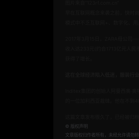
图片来自“123rf.com.cn”
早在互联网概念来袭之前，快时尚
模式中不乏互联网+、数字化、用
2017年3月15日，ZARA母公司
收入达233元(约合1713亿元
获得了增长。
这在全球经济陷入低迷，服装行
Inditex集团的创始人阿曼西奥·奥
的一位加利西亚裁缝。他在不到4
这篇文章发布很久了，已经被归
©
版权声明
文章版权归作者所有，未经允许请勿转