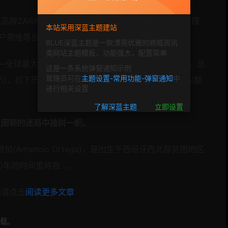
品牌ZARA就已经是初具互联思维的“珍稀生物”，其管理
本站采用深蓝主题建站
户思维等当前盛行的企业变革新概念。
BLUE深蓝主题是一款漂亮优雅的商城资讯
类网站主题模板，功能强大，配置简单
——全球最大的服装零售集团Inditex发布2016财年财报，总
这是一条系统弹窗通知示例
管理员可在
主题设置-常用功能-弹窗通知
中
人民币)，创下历史新高。旗下每个品牌在所有的地域市场内都
进行相关设置
了解深蓝主题
立即设置
业困顿的迷局中独树一帜。
特加(Amancio Ortega)，是出生于西班牙西北部贫困地区
0年的时间里将自……
档请点击
阅读更多文章
载。