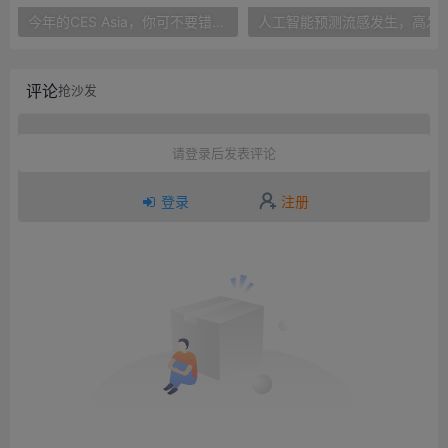
今年的CES Asia，你可不要错过这些自动驾驶看点
人工智能预测流感发生，高发季预测准确
评论
抢沙发
请登录后发表评论
登录
注册