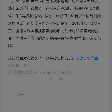
目，整个频道全部是由易车独家运营。用户可以通过京东
线上渠道访问该频道，包括京东PC端、移动APP以及微
信、手Q等多种途径。据悉，此频道已进行了一段时间的
灰度测试，而促成合作的提前是易车于2015年1月获得京
东、腾讯以现金和独家资源的形式共计约13亿美元的投
资；同时易车旗下的汽车金融平台“易鑫资本”获得京东与
腾讯……
这篇文章发布很久了，已经被归档请点击
阅读更多文章
©
版权声明
文章版权归作者所有，未经允许请勿转载。
THE END
O2O