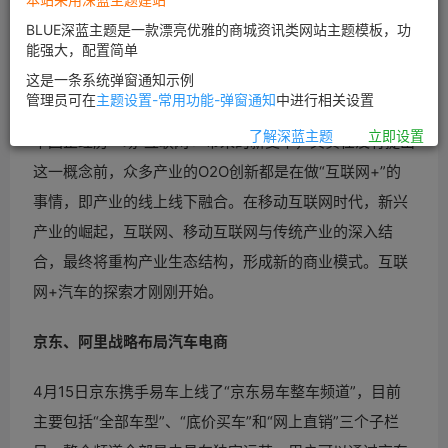
前车销售市场渐入底谷的时期，给汽车销售带来巨大的压
BLUE深蓝主题是一款漂亮优雅的商城资讯类网站主题模板，功
力。近日，本地生活服务O2O平台58同城、赶集网、百姓
能强大，配置简单
网以及互联网巨头之一的百度相继进入二手车领域，而阿
这是一条系统弹窗通知示例
里、京东、腾讯围绕汽车电商进行了战略布局。
管理员可在
主题设置-常用功能-弹窗通知
中进行相关设置
了解深蓝主题
立即设置
中国正经历一场“互联网+”带来的新变革，其实在没有提出
这一概念前，众多产业的O2O创新都是在做“互联网+”的
事情，即产业的线上线下融合。在移动互联网时代，新兴
产业的崛起，互联网、移动互联网与传统产业的深入结
合，最终将重构产业生态结构，形成新的商业模式。互联
网+汽车的探索才刚刚开始。
京东、阿里战略布局汽车电商
4月15日京东携手易车上线了“京东易车整车频道”，目前
主要包括“全部车型”、“底价买车”和“网上直销”三个子栏