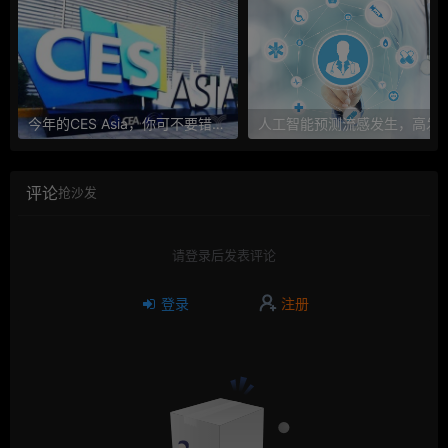
今年的CES Asia，你可不要错过这些自动驾驶看点
人工智能预测流感发生，高发季预测准确
评论
抢沙发
请登录后发表评论
登录
注册