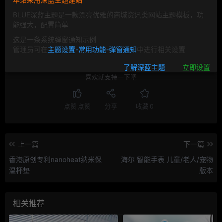
BLUE深蓝主题是一款漂亮优雅的商城资讯类网站主题模板，功
O2O
能强大，配置简单
这是一条系统弹窗通知示例
管理员可在
主题设置-常用功能-弹窗通知
中进行相关设置
了解深蓝主题
立即设置
喜欢就支持一下吧
点赞
点赞
分享
收藏
0
上一篇
下一篇
香港原创专利nanoheat纳米保
海尔 智能手表 儿童/老人/宠物
温杯垫
版本
相关推荐