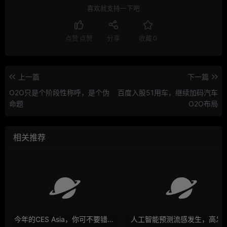
喜欢就支持一下吧
点赞
点赞
分享
收藏
0
上一篇
下一篇
O2O只是个阶段性称呼，是个伪
百度入股51用车，继续加码汽车
命题
O2O布局
相关推荐
今年的CES Asia，你可不要错过这些自动驾驶看点
人工智能预测流感发生，高发季预测准确