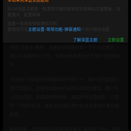
阿里系五大平台能力，挑战传统OTA模式，持续提升酒店
BLUE深蓝主题是一款漂亮优雅的商城资讯类网站主题模板，功
运营效率和用户体验。
能强大，配置简单
这是一条系统弹窗通知示例
联合芝麻信用打造信用住 先入住后付款免排队
管理员可在
主题设置-常用功能-弹窗通知
中进行相关设置
据介绍，“未来酒店”第一阶段最先上线的是与芝麻信用合
了解深蓝主题
立即设置
作的“信用住”服务。芝麻信用是国内第一个个人信用分，
类似于美国的FICO分，芝麻分得高低代表了用户的信用水
平。
“信用住”的体验与传统模式的不同在于：用户在阿里旅行
预订酒店时，芝麻分达到600分即可选择信用住。用户先
入住后付款，无需担保零押金，离店时也无需排队，只需
把门卡放到前台，系统会自动从用户的支付宝账户里扣除
房费。
截至目前，全国有近5500家酒店加入“信用住”计划，包括