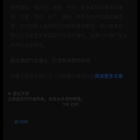
香格里拉、喜达屋、金陵、开元、雷迪森等高端酒店集
团，如家、华住、布丁、银座、易佰等经济型酒店集团
等。作为首批入驻信用住的国际酒店集团，喜达屋表示，
将以上海皇家艾美酒店作为试点展开，未来计划推广至大
中华区全部酒店。
解决酒店行业痛点 打造有温度的体验
这篇文章发布很久了，已经被归档请点击
阅读更多文章
©
版权声明
文章版权归作者所有，未经允许请勿转载。
THE END
O2O