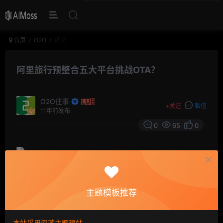
首页
O2O
正文
阿里旅行预整合五大平台挑战OTA？
O2O往事
+
关注
私信
11年前发布
0
65
0
3月30日，阿里旅行.去啊在上海宣布发布“未来酒店”战
主题模板推荐
略：携手酒店同业打造一个面向未来的，基于信用体系之
上的新型在线旅游服务平台。据了解，阿里旅游还将整合
本站采用深蓝主题建站