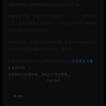
消费者能够在各种渠道都能购买到自己的产品。
据单家程介绍，目前米氏在全国有18个分公司，约500家
门店，其中300多家为直营店，去年花了数千万元来搭建
公司内部的O2O系统平台。
单家程坦承，从目前的交易额来看，来自B2C电商的成交
仍然是米氏电商销售的绝大部分，但移动……
这篇文章发布很久了，已经被归档请点击
阅读更多文章
©
版权声明
文章版权归作者所有，未经允许请勿转载。
THE END
O2O