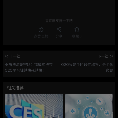
喜欢就支持一下吧
点赞
点赞
分享
收藏
0
上一篇
下一篇
泰笛洗涤姚宗场：错模式洗衣
O2O只是个阶段性称呼，是个伪
O2O平台钱越快死越快！
命题
相关推荐