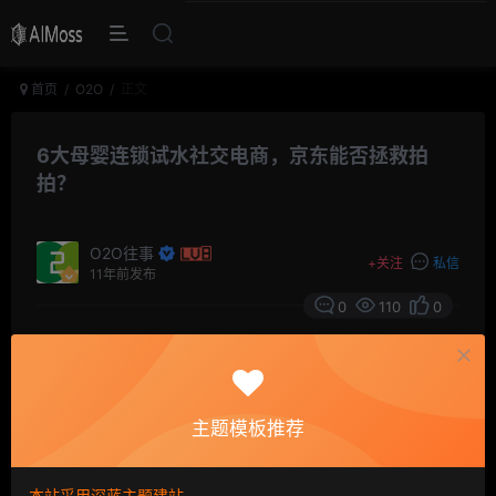
首页
O2O
正文
6大母婴连锁试水社交电商，京东能否拯救拍
拍？
O2O往事
+
关注
私信
11年前发布
0
110
0
京东旗下拍拍平台正加速褪去原有的“C2C”标签。
主题模板推荐
继与全球最大传播服务集团WPP战略合作后，3月30日，
本站采用深蓝主题建站