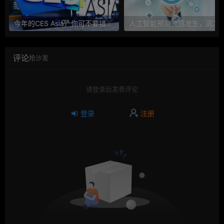
今年的CES Asia，你可不要错过这些自动驾驶看点
人工智能预测流感发生，高发季预测准确
评论
抢沙发
请登录后发表评论
登录
注册